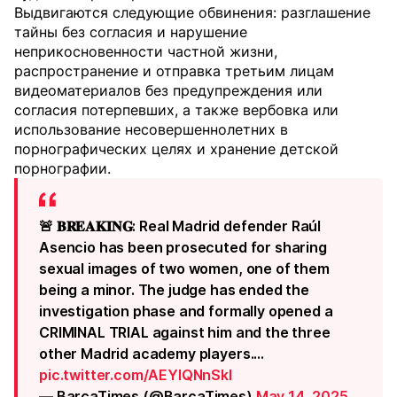
Выдвигаются следующие обвинения: разглашение
тайны без согласия и нарушение
неприкосновенности частной жизни,
распространение и отправка третьим лицам
видеоматериалов без предупреждения или
согласия потерпевших, а также вербовка или
использование несовершеннолетних в
порнографических целях и хранение детской
порнографии.
🚨 𝐁𝐑𝐄𝐀𝐊𝐈𝐍𝐆: Real Madrid defender Raúl
Asencio has been prosecuted for sharing
sexual images of two women, one of them
being a minor. The judge has ended the
investigation phase and formally opened a
CRIMINAL TRIAL against him and the three
other Madrid academy players.…
pic.twitter.com/AEYlQNnSkI
— BarçaTimes (@BarcaTimes)
May 14, 2025