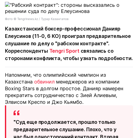
Фото ©️ Tengrinews.kz / Турар Казангапов
Казахстанский боксер-профессионал Данияр
Елеусинов (11-0, 6 КО) проиграл предварительное
слушание по делу о "рабском контракте".
Корреспонденты
Tengri Sport
связались со
сторонами конфликта, чтобы узнать подробности.
Напомним, что олимпийский чемпион из
Казахстана
обвинил
менеджеров из компании
Boxing Stars в долгом простое. Данияр намерен
прекратить сотрудничество с Зией Алиевым,
Элвисом Креспо и Джо Кьямбо.
"Суд еще продолжается, прошло только
предварительное слушание. Плохо, что у
нас был односторонний контракт. Вторая