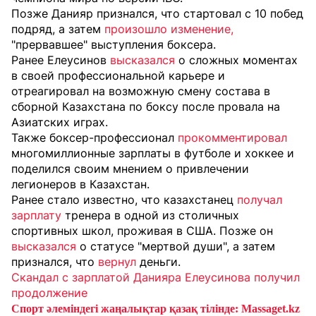
Позже Данияр признался, что стартовал с 10 побед
подряд, а затем
произошло изменение,
"прервавшее" выступления боксера.
Ранее Елеусинов
высказался
о сложных моментах
в своей профессиональной карьере и
отреагировал на возможную смену состава в
сборной Казахстана по боксу после провала на
Азиатских играх.
Также боксер-профессионал
прокомментировал
многомиллионные зарплаты в футболе и хоккее и
поделился своим мнением о привлечении
легионеров в Казахстан.
Ранее стало известно, что казахстанец
получал
зарплату
тренера в одной из столичных
спортивных школ, проживая в США. Позже он
высказался
о статусе "мертвой души", а затем
признался, что
вернул
деньги.
Скандал с зарплатой Данияра Елеусинова получил
продолжение
Спорт әлеміндегі жаңалықтар қазақ тілінде: Massaget.kz