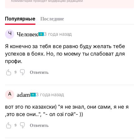
Комментарии проходят модерацию редакцией
Популярные
Последние
Ч
Человек
3 года назад
Я конечно за тебя все равно буду желать тебе
успехов в боях. Но, по моему ты слабоват для
профи.
9
Ответить
A
adam
3 года назад
вот это по казахски) "я не знал, они сами, я не я
,это все они..", "- ол озi гой"- ))
9
Ответить