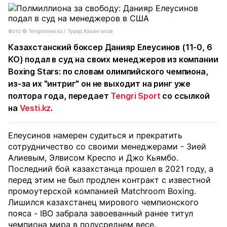
Фото ©️ Tengrinews.kz / Турар Казангапов
Казахстанский боксер Данияр Елеусинов (11-0, 6
КО) подал в суд на своих менеджеров из компании
Boxing Stars: по словам олимпийского чемпиона,
из-за их "интриг" он не выходит на ринг уже
полтора года, передает
Tengri Sport
со ссылкой
на
Vesti.kz
.
Елеусинов намерен судиться и прекратить
сотрудничество со своими менеджерами - Зией
Алиевым, Элвисом Креспо и Джо Кьямбо.
Последний бой казахстанца прошел в 2021 году, а
перед этим не был продлен контракт с известной
промоутерской компанией Matchroom Boxing.
Лишился казахстанец мирового чемпионского
пояса - IBO забрала завоеванный ранее титул
чемпиона мира в полусреднем весе.