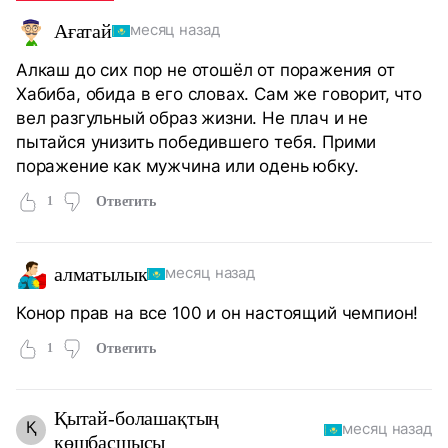
Ағатай
месяц назад
Алкаш до сих пор не отошёл от поражения от
Хабиба, обида в его словах. Сам же говорит, что
вел разгульный образ жизни. Не плач и не
пытайся унизить победившего тебя. Прими
поражение как мужчина или одень юбку.
1
Ответить
алматылык
месяц назад
Конор прав на все 100 и он настоящий чемпион!
1
Ответить
Қытай-болашақтың
Қ
месяц назад
көшбасшысы