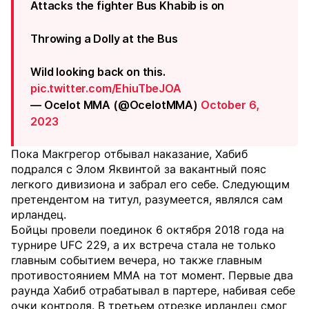
Attacks the fighter Bus Khabib is on
Throwing a Dolly at the Bus
Wild looking back on this.
pic.twitter.com/EhiuTbeJOA
— Ocelot MMA (@OcelotMMA)
October 6,
2023
Пока Макгрегор отбывал наказание, Хабиб
подрался с Элом Яквинтой за вакантный пояс
легкого дивизиона и забрал его себе. Следующим
претендентом на титул, разумеется, являлся сам
ирландец.
Бойцы провели поединок 6 октября 2018 года на
турнире UFC 229, а их встреча стала не только
главным событием вечера, но также главным
противостоянием MMA на тот момент. Первые два
раунда Хабиб отрабатывал в партере, набивая себе
очки контроля. В третьем отрезке ирландец смог