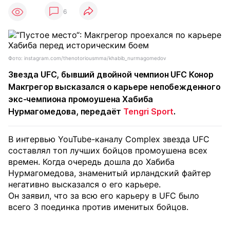
6
Фото: instagram.com/thenotoriousmma/khabib_nurmagomedov
Звезда UFC, бывший двойной чемпион UFC Конор
Макгрегор высказался о карьере непобежденного
экс-чемпиона промоушена Хабиба
Нурмагомедова, передаёт
Tengri Sport
.
В интервью YouTube-каналу Complex звезда UFC
составлял топ лучших бойцов промоушена всех
времен. Когда очередь дошла до Хабиба
Нурмагомедова, знаменитый ирландский файтер
негативно высказался о его карьере.
Он заявил, что за всю его карьеру в UFC было
всего 3 поединка против именитых бойцов.