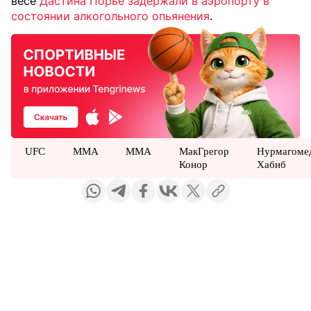
весе
Дастина Порье задержали в аэропорту в
состоянии алкогольного опьянения
.
UFC
MMA
ММА
МакГрегор
Нурмагоме
Конор
Хабиб