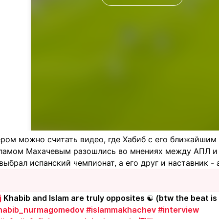
ром можно считать видео, где Хабиб с его ближайши
амом Махачевым разошлись во мнениях между АПЛ и 
выбрал испанский чемпионат, а его друг и наставник - 
j
Khabib and Islam are truly opposites ☯️ (btw the beat is
habib_nurmagomedov
#islammakhachev
#interview