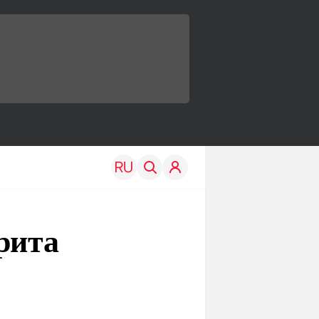
рита
TRAVEL
EDU
Моя страна
Новости