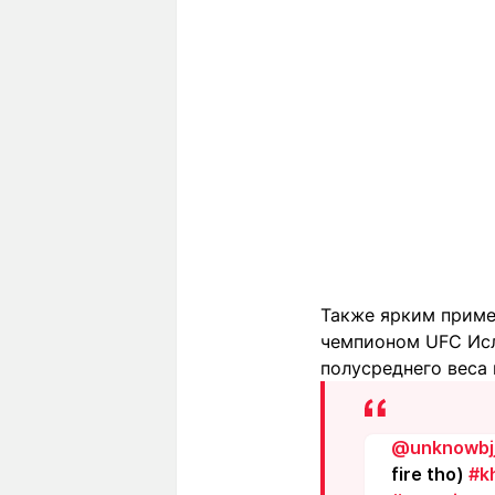
Также ярким приме
чемпионом UFC Исл
полусреднего веса 
@unknowbj
fire tho)
#k