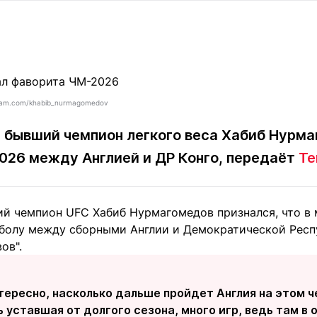
Статьи
округ спорта
Статьи
Полезное
ренды
Блоги
ига
Обзоры
емпионов
Спецпроек
gram.com/khabib_nurmagomedov
 бывший чемпион легкого веса Хабиб Нурм
026 между Англией и ДР Конго, передаёт
Te
Контакты редакции
Вакансии
Реклама
Пресс-центр
й чемпион UFC Хабиб Нурмагомедов признался, что в м
клама
тболу между сборными Англии и Демократической Респ
+7 (700) 3 888 188
ов".
тересно, насколько дальше пройдет Англия на этом ч
 уставшая от долгого сезона, много игр, ведь там в