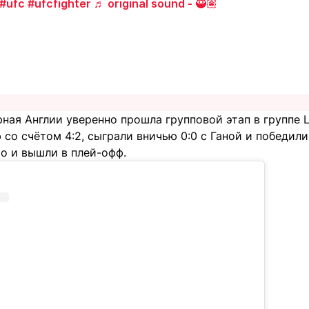
#ufc
#ufcfighter
♬ original sound - 🥷🏽
ная Англии уверенно прошла групповой этап в группе 
со счётом 4:2, сыграли вничью 0:0 с Ганой и победили 
о и вышли в плей-офф.