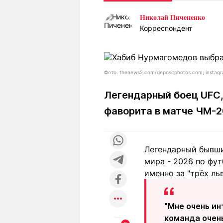
Статьи
Выгодно
В
Николай Пичененко
Погода
Полезно
Т
Корреспондент
Спецпроекты
Любопытно
Л
ч
Рейтинги
Гороскопы
Рецепты
Фото: thenews2.com/depositphotos.com; insta
Легендарный боец UFC,
фаворита в матче ЧМ-2
О проекте
Легендарный бывши
Редакция
Ре
мира - 2026 по фу
+7 (777) 001 44 99
именно за "трёх льв
"Мне очень ин
команда очень