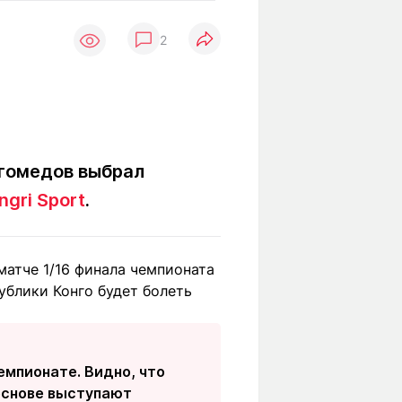
Вокруг света
Образование
2
Путевые
Учебные
заметки
заведения
Маршруты
ты
Заилийского
Алатау
агомедов выбрал
ngri Sport
.
Светлая тема
атче 1/16 финала чемпионата
Мы в социальных сетях
ублики Конго будет болеть
емпионате. Видно, что
 основе выступают