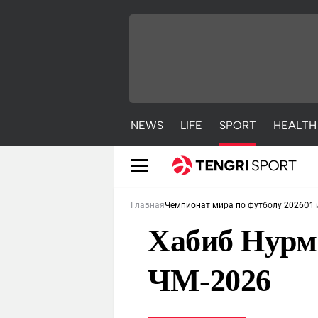
NEWS
LIFE
SPORT
HEALTH
01 
Главная
Чемпионат мира по футболу 2026
Хабиб Нурм
ЧМ-2026
NEWS
LIFE
S
Новости
Красиво
С