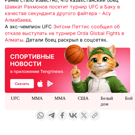
Шавкат Рахмонов посетит турнир UFC в Баку в
качестве секунданта другого файтера - Асу
Алмабаева
.
А экс-чемпион UFC
Энтони Петтис сообщил об
отказе выступать на турнире Orda Global Fights в
Алматы
. Детали боец раскрыл в соцсетях.
UFC
MMA
ММА
США
Белый
Бой
дом