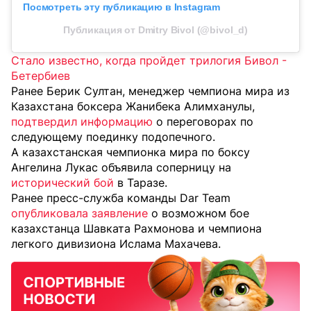
Посмотреть эту публикацию в Instagram
Публикация от Dmitry Bivol (@bivol_d)
Стало известно, когда пройдет трилогия Бивол -
Бетербиев
Ранее Берик Султан, менеджер чемпиона мира из
Казахстана боксера Жанибека Алимханулы,
подтвердил информацию
о переговорах по
следующему поединку подопечного.
А казахстанская чемпионка мира по боксу
Ангелина Лукас объявила соперницу на
исторический бой
в Таразе.
Ранее пресс-служба команды Dar Team
опубликовала заявление
о возможном бое
казахстанца Шавката Рахмонова и чемпиона
легкого дивизиона Ислама Махачева.