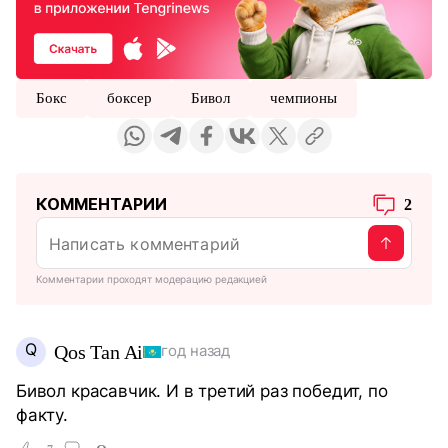
Бокс
боксер
Бивол
чемпионы
КОММЕНТАРИИ
2
Комментарии проходят модерацию редакцией
Q
Qos Tan Ai
год назад
Бивол красавчик. И в третий раз победит, по
факту.