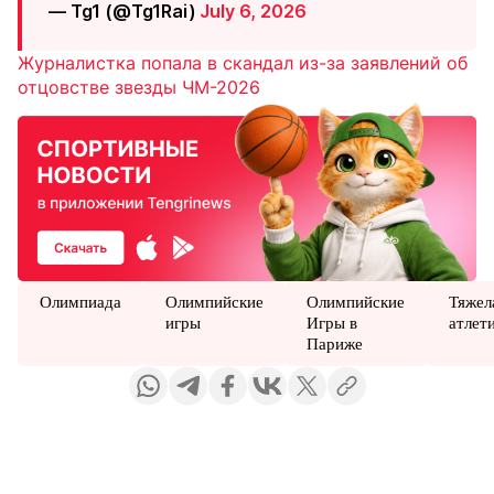
— Tg1 (@Tg1Rai)
July 6, 2026
Журналистка попала в скандал из-за заявлений об
отцовстве звезды ЧМ-2026
Олимпиада
Олимпийские
Олимпийские
Тяжел
игры
Игры в
атлет
Париже