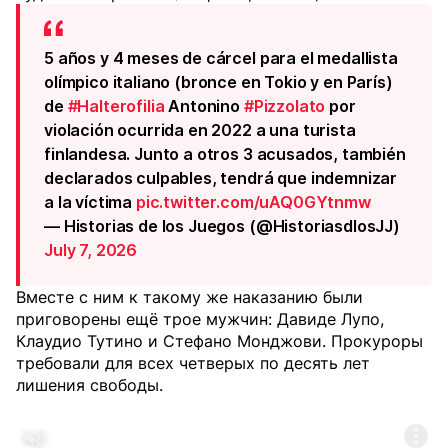
5 años y 4 meses de cárcel para el medallista
olímpico italiano (bronce en Tokio y en París)
de
#Halterofilia
Antonino
#Pizzolato
por
violación ocurrida en 2022 a una turista
finlandesa. Junto a otros 3 acusados, también
declarados culpables, tendrá que indemnizar
a la víctima
pic.twitter.com/uAQ0GYtnmw
— Historias de los Juegos (@HistoriasdlosJJ)
July 7, 2026
Вместе с ним к такому же наказанию были
приговорены ещё трое мужчин: Давиде Лупо,
Клаудио Тутино и Стефано Монджови. Прокуроры
требовали для всех четверых по десять лет
лишения свободы.