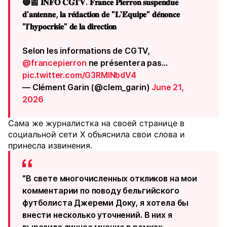
🔴📰 𝐈𝐍𝐅𝐎 𝐂𝐆𝐓𝐕. 𝐅𝐫𝐚𝐧𝐜𝐞 𝐏𝐢𝐞𝐫𝐫𝐨𝐧 𝐬𝐮𝐬𝐩𝐞𝐧𝐝𝐮𝐞
𝐝'𝐚𝐧𝐭𝐞𝐧𝐧𝐞, 𝐥𝐚 𝐫𝐞́𝐝𝐚𝐜𝐭𝐢𝐨𝐧 𝐝𝐞 "𝐋'𝐄́𝐪𝐮𝐢𝐩𝐞" 𝐝𝐞́𝐧𝐨𝐧𝐜𝐞
"𝐥'𝐡𝐲𝐩𝐨𝐜𝐫𝐢𝐬𝐢𝐞" 𝐝𝐞 𝐥𝐚 𝐝𝐢𝐫𝐞𝐜𝐭𝐢𝐨𝐧
Selon les informations de CGTV,
@francepierron
ne présentera pas…
pic.twitter.com/G3RMlNbdV4
— Clément Garin (@clem_garin)
June 21,
2026
Сама же журналистка на своей странице в
социальной сети X объяснила свои слова и
принесла извинения.
"В свете многочисленных откликов на мои
комментарии по поводу бельгийского
футболиста Джереми Доку, я хотела бы
внести несколько уточнений. В них я