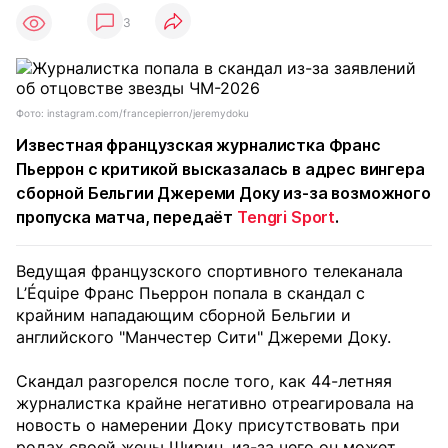
3
Фото: instagram.com/francepierron/jeremydoku
Известная французская журналистка Франс
Пьеррон с критикой высказалась в адрес вингера
сборной Бельгии Джереми Доку из-за возможного
пропуска матча, передаёт
Tengri Sport
.
Ведущая французского спортивного телеканала
L’Équipe Франс Пьеррон попала в скандал с
крайним нападающим сборной Бельгии и
английского "Манчестер Сити" Джереми Доку.
Скандал разгорелся после того, как 44-летняя
журналистка крайне негативно отреагировала на
новость о намерении Доку присутствовать при
родах своей жены Ширин, из-за чего он может