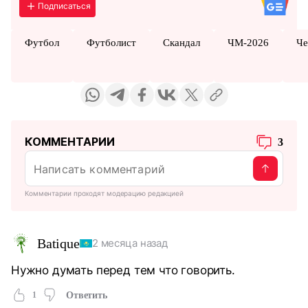
Подписаться
Футбол
Футболист
Скандал
ЧМ-2026
Че
КОММЕНТАРИИ
3
Комментарии проходят модерацию редакцией
Batique
2 месяца назад
Нужно думать перед тем что говорить.
1
Ответить