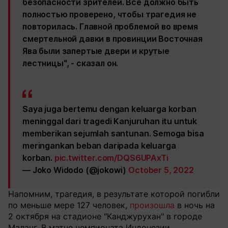
безопасности зрителей. Все должно быть
полностью проверено, чтобы трагедия не
повторилась. Главной проблемой во время
смертельной давки в провинции Восточная
Ява были запертые двери и крутые
лестницы", - сказал он.
Saya juga bertemu dengan keluarga korban
meninggal dari tragedi Kanjuruhan itu untuk
memberikan sejumlah santunan. Semoga bisa
meringankan beban daripada keluarga
korban.
pic.twitter.com/DQS6UPAxTi
— Joko Widodo (@jokowi)
October 5, 2022
Напомним, трагедия, в результате которой погибли
по меньше мере 127 человек,
произошла
в ночь на
2 октября на стадионе "Канджурухан" в городе
Маланг. В матче чемпионата Индонезии