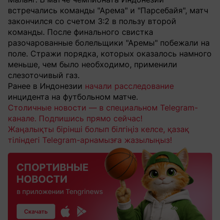
встречались команды "Арема" и "Парсебайя", матч
закончился со счетом 3:2 в пользу второй
команды. После финального свистка
разочарованные болельщики "Аремы" побежали на
поле. Стражи порядка, которых оказалось намного
меньше, чем было необходимо, применили
слезоточивый газ.
Ранее в Индонезии
начали расследование
инцидента на футбольном матче.
Столичные новости — в специальном Telegram-
канале. Подпишись прямо сейчас!
Жаңалықты бірінші болып білгіңіз келсе, қазақ
тіліндегі Telegram-арнамызға жазылыңыз!