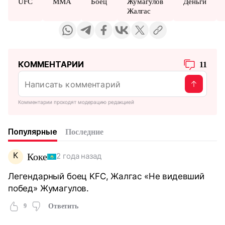
UFC
ММА
Боец
Жумагулов
Деньги
Жалгас
КОММЕНТАРИИ
11
Комментарии проходят модерацию редакцией
Популярные
Последние
К
Коке
2 года назад
Легендарный боец KFC, Жалгас «Не видевший
побед» Жумагулов.
9
Ответить