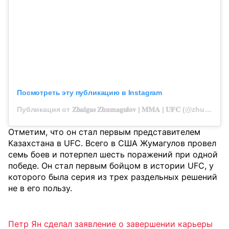
Посмотреть эту публикацию в Instagram
Публикация от 𝐙𝐡𝐚𝐥𝐠𝐚𝐬 𝐙𝐡𝐮𝐦𝐚𝐠𝐮𝐥𝐨𝐯 | 𝐌𝐌𝐀 | 𝐔𝐅𝐂 (@zhumagulov_zhalgas)
Отметим, что он стал первым представителем
Казахстана в UFC. Всего в США Жумагулов провел
семь боев и потерпел шесть поражений при одной
победе. Он стал первым бойцом в истории UFC, у
которого была серия из трех раздельных решений
не в его пользу.
Петр Ян сделал заявление о завершении карьеры