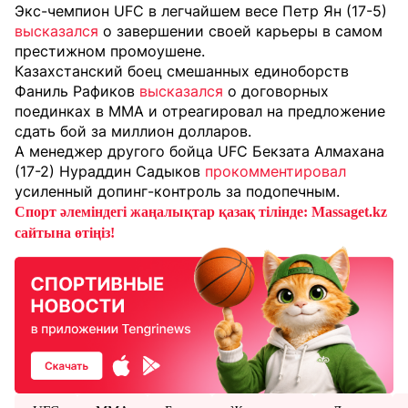
Экс-чемпион UFC в легчайшем весе Петр Ян (17-5)
высказался
о завершении своей карьеры в самом
престижном промоушене.
Казахстанский боец смешанных единоборств
Фаниль Рафиков
высказался
о договорных
поединках в ММА и отреагировал на предложение
сдать бой за миллион долларов.
А менеджер другого бойца UFC Бекзата Алмахана
(17-2) Нураддин Садыков
прокомментировал
усиленный допинг-контроль за подопечным.
Спорт әлеміндегі жаңалықтар қазақ тілінде: Massaget.kz
сайтына өтіңіз!