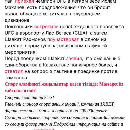
так,
приехал
чемпион UFC в легком весе Ислам
Махачев: есть предположение, что он бросит
вызов обладателю титула в полусреднем
дивизионе.
Поклонники
встретили
непобежденного проспекта
UFC в аэропорту Лас-Вегаса (США), а затем
Шавкат Рахмонов
поучаствовал
в одном из
ритуалов промоушена, связанном с афишей
мероприятия.
Перед поединком Шавкат
заявил
, что смешанные
единоборства в Казахстане популярнее бокса, и
ответил
на вопрос о тактике в поединке против
Томпсона.
Спорт әлеміндегі жаңалықтар қазақ тілінде: Massaget.kz
сайтына өтіңіз!
Спорта хватит на всех!
Главный спонсор спортивных эмоций, компания 1XBET,
дарит всем новым пользователям до 200 000 тенге!
Смотри любимые спортивные события и побеждай вместе
со своими фаворитами! Подробная информация на сайте и