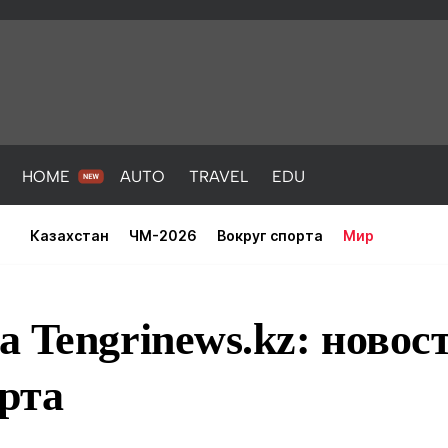
HOME
AUTO
TRAVEL
EDU
Казахстан
ЧМ-2026
Вокруг спорта
Мир
 Tengrinews.kz: новос
рта
PORT
HEALTH
HOME
AUTO
Новости
порт
Новости
Новости