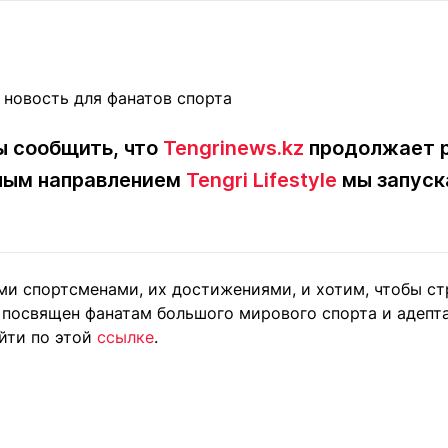
Статьи
округ спорта
Статьи
Полезное
ренды
Блоги
ига
Обзоры
емпионов
Спецпроек
ы сообщить, что
Tengrinews.kz
продолжает р
ьным направлением
Tengri Lifestyle
мы запуск
Контакты редакции
Вакансии
Реклама
Пресс-центр
и спортсменами, их достижениями, и хотим, чтобы стр
л посвящен фанатам большого мирового спорта и адепт
клама
йти по этой
ссылке
.
+7 (700) 3 888 188