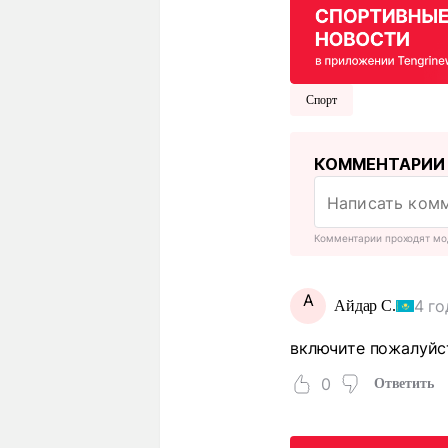
Спорт
КОММЕНТАРИИ
Комментарии проходят мо
А
4 го
Айдар С.
включите пожалуйст
0
Ответить