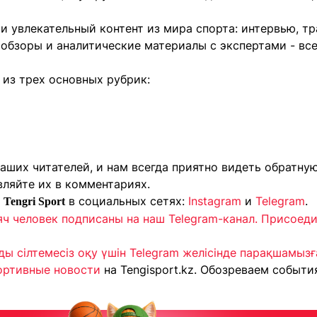
 увлекательный контент из мира спорта: интервью, тр
 обзоры и аналитические материалы с экспертами - все
из трех основных рубрик:
ших читателей, и нам всегда приятно видеть обратную 
вляйте их в комментариях.
а
в социальных сетях:
Instagram
и
Telegram
.
Tengri Sport
яч человек подписаны на наш Telegram-канал. Присоед
ы сілтемесіз оқу үшін Telegram желісінде парақшамызға 
ортивные новости
на Tengisport.kz. Обозреваем событ