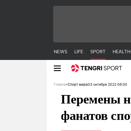
NEWS
LIFE
SPORT
HEALTH
03 октября 2022 06:30
Главная
Спорт мира
Перемены на
фанатов спо
NEWS
LIFE
S
Новости
Красиво
С