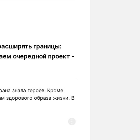
Вокруг света
Образование
Путевые
Учебные
заметки
заведения
Маршруты
ты
Заилийского
Алатау
асширять границы:
аем очередной проект -
Светлая тема
ана знала героев. Кроме
ам здорового образа жизни. В
Мы в социальных сетях