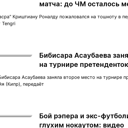
матча: до ЧМ осталось 
асра" Криштиану Роналду пожаловался на тошноту в пе
 Tengri
Бибисара Асаубаева заня
на турнире претенденто
ибисара Асаубаева заняла второе место на турнире пр
я (Кипр), передаёт
Бой рэпера и экс-футбо
глухим нокаутом: видео