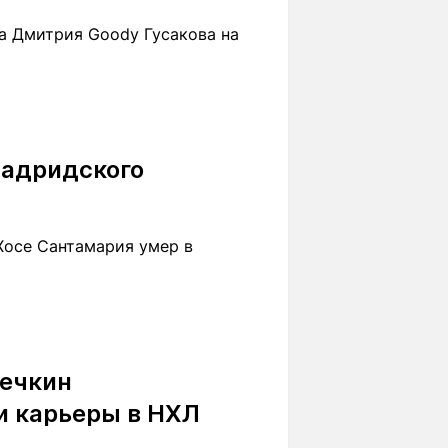
а Дмитрия Goody Гусакова на
мадридского
Хосе Сантамария умер в
вечкин
и карьеры в НХЛ