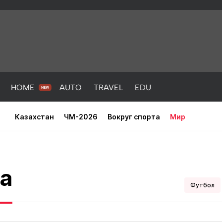
HOME
AUTO
TRAVEL
EDU
Казахстан
ЧМ-2026
Вокруг спорта
Мир
искусств из Пакистана установ
а
корд Гиннесса
Футбол
PORT
HEALTH
HOME
AUTO
Новости
порт
Новости
Новости