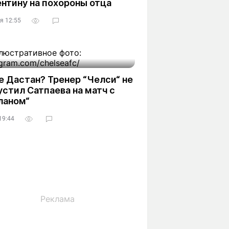
нтину на похороны отца
я 12:55
е Дастан? Тренер “Челси“ не
стил Сатпаева на матч с
ланом“
19:44