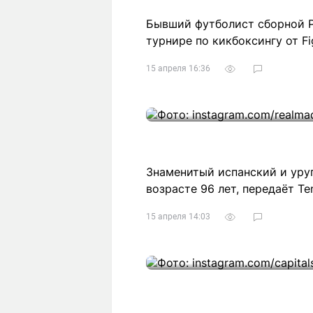
Бывший футболист сборной Р
турнире по кикбоксингу от Fig
15 апреля 16:36
Знаменитый испанский и уруг
возрасте 96 лет, передаёт Ten
15 апреля 14:03