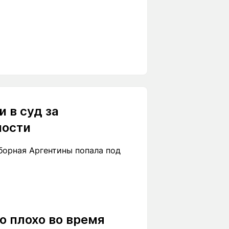
 в суд за
ности
борная Аргентины попала под
о плохо во время