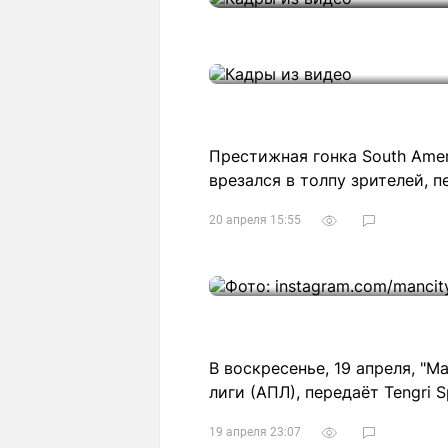
Статьи
Выгодно
В
Погода
Полезно
Т
Спецпроекты
Любопытно
Л
ч
Рейтинги
Гороскопы
Рецепты
Престижная гонка South Amer
врезался в толпу зрителей, п
20 апреля 15:55
О проекте
Редакция
Ре
+7 (777) 001 44 99
В воскресенье, 19 апреля, "
лиги (АПЛ), передаёт Tengri S
19 апреля 23:07