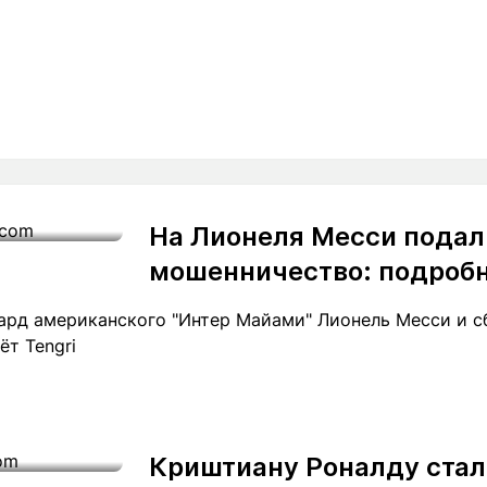
На Лионеля Месси подали
мошенничество: подроб
ард американского "Интер Майами" Лионель Месси и с
ёт Tengri
Криштиану Роналду стал