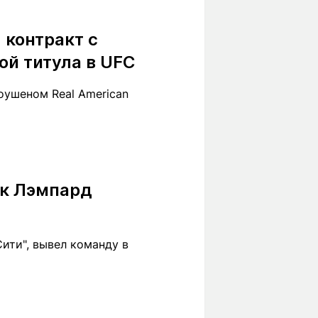
 контракт с
ой титула в UFC
оушеном Real American
нк Лэмпард
ити", вывел команду в