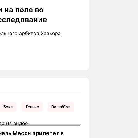
 на поле во
асследование
ольного арбитра Хавьера
Бокс
Теннис
Волейбол
нель Месси прилетел в