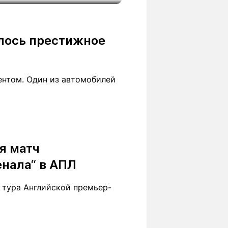
Вокруг света
Образование
Путевые
Учебные
заметки
заведения
лось престижное
Маршруты
ты
Заилийского
Алатау
дентом. Один из автомобилей
Светлая тема
я матч
енала“ в АПЛ
Мы в социальных сетях
о тура Английской премьер-