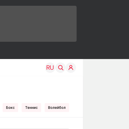
ил
Бокс
Теннис
Волейбол
TRAVEL
EDU
Моя страна
Новости