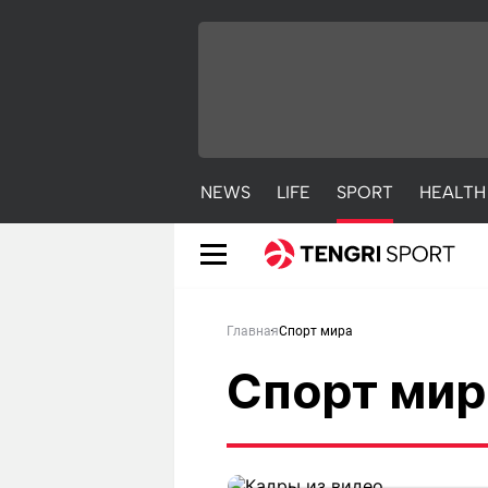
NEWS
LIFE
SPORT
HEALTH
Главная
Спорт мира
Мастер боевых 
Спорт мир
невероятный ре
NEWS
LIFE
S
20 апреля 19:29
Новости
Красиво
С