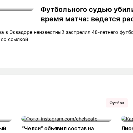
Футбольного судью убили
время матча: ведется р
а в Эквадоре неизвестный застрелил 48-летнего футб
t со ссылкой
Футбол
ный
“Челси“ объявил состав на
Лио