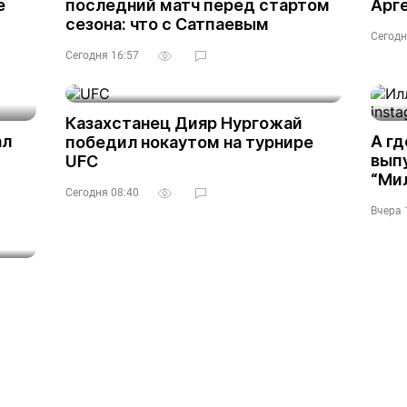
е
последний матч перед стартом
Арге
сезона: что с Сатпаевым
Сегодн
Сегодня 16:57
Казахстанец Дияр Нургожай
ал
А гд
победил нокаутом на турнире
выпу
UFC
“Ми
Сегодня 08:40
Вчера 