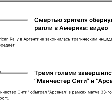
Статьи
округ спорта
Статьи
Полезное
ренды
Блоги
Смертью зрителя оберну
ига
Обзоры
емпионов
ралли в Америке: видео
Спецпроек
ican Rally в Аргентине закончилась трагическим инци
ередаёт
Контакты редакции
Вакансии
Реклама
Пресс-центр
Тремя голами завершилс
“Манчестер Сити“ и “Арс
клама
+7 (700) 3 888 188
Манчестер Сити" обыграл "Арсенал" в рамках матча 33-г
port.