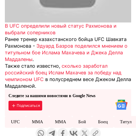
В UFC определили новый статус Рахмонова и
выбрали соперников
Ранее тренер казахстанского бойца UFC Шавката
Рахмонова -
Эдуард Базров поделился мнением о
титульном бое Ислама Махачева и Джека Делла
Маддалены
.
Также стало известно,
сколько заработал
российский боец Ислам Махачев за победу над
чемпионом UFC
в полусреднем весе Джеком Делла
Маддаленой.
Следите за нашими новостями в Google News
Подписаться
UFC
MMA
ММА
Бой
Боец
Титул