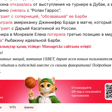
акина
отказалась
от выступления на турнире в Дубае, а 
данно
снялась
с "Ролан Гаррос".
рает с соперницей, "обозвавшей" ее Барби
ыграла
американку Дженнифер Брэди в матче, который 
грает
с Дарьей Касаткиной из России.
нира в Монреале Елена
потеряла
третью позицию в мир
а"
Рыбакину идеальной Барби.
лықтар қазақ тілінде: Massaget.kz сайтына өтіңіз!
х!
тивных эмоций, компания 1XBET, дарит всем новым пользователя
обытия и побеждай вместе со своими фаворитами! Подробная 
Z
.
на
WTA
травмы