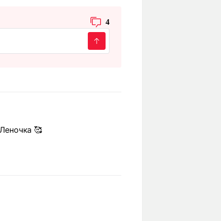
4
 Леночка 🥰