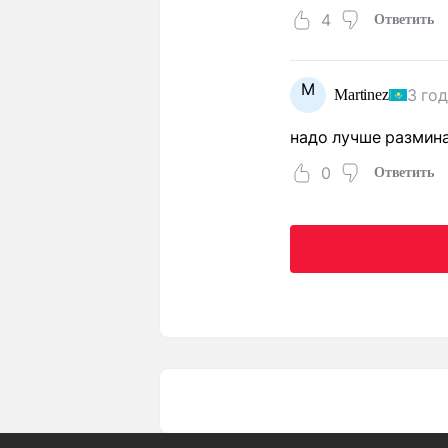
4
Ответить
M
3 го
Martinez
надо лучше размина
0
Ответить