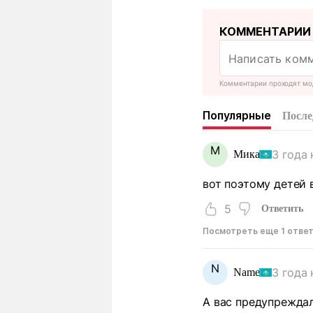
КОММЕНТАРИИ
Комментарии проходят мо
Популярные
После
М
3 года 
Мика
вот поэтому детей 
5
Ответить
Посмотреть еще 1 отве
N
3 года 
Name
А вас предупреждал