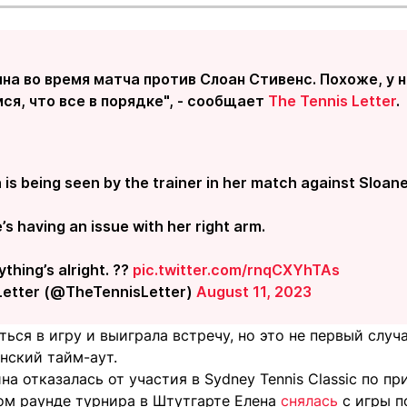
на во время матча против Слоан Стивенс. Похоже, у 
ся, что все в порядке", - сообщает
The Tennis Letter
.
 is being seen by the trainer in her match against Sloan
he’s having an issue with her right arm.
thing’s alright. ??
pic.twitter.com/rnqCXYhTAs
Letter (@TheTennisLetter)
August 11, 2023
ться в игру и выиграла встречу, но это не первый случа
нский тайм-аут.
на отказалась от участия в Sydney Tennis Classic по п
ром раунде турнира в Штутгарте Елена
снялась
с игры п