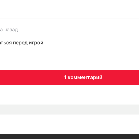
да назад
ться перед игрой
1 комментарий