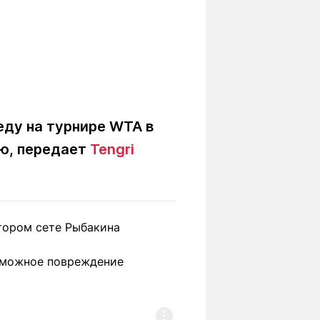
еду на турнире WTA в
ью, передает
Tengri
тором сете Рыбакина
озможное повреждение