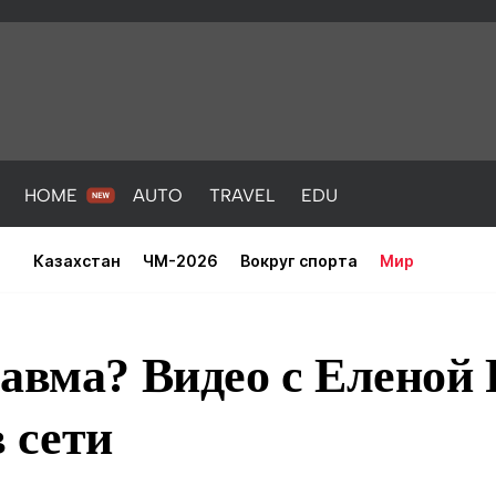
HOME
AUTO
TRAVEL
EDU
Казахстан
ЧМ-2026
Вокруг спорта
Мир
равма? Видео с Еленой
 сети
PORT
HEALTH
HOME
AUTO
Новости
порт
Новости
Новости