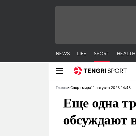
NEWS
LIFE
SPORT
HEALTH
11 августа 2023 14:43
Главная
Спорт мира
Еще одна т
обсуждают в
NEWS
LIFE
S
Новости
Красиво
С