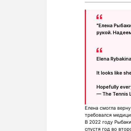
"Елена Рыбаки
рукой. Надеем
Elena Rybakina
It looks like s
Hopefully every
— The Tennis 
Елена смогла верну
требовался медици
В 2022 году Рыбаки
спустя год во вто