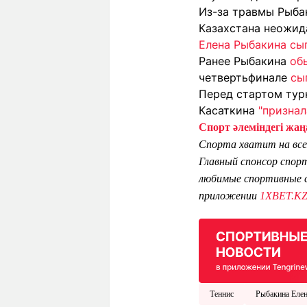
Из-за травмы Рыб
Казахстана неожи
Елена Рыбакина сыг
Ранее Рыбакина
об
четвертьфинале
сы
Перед стартом тур
Касаткина
"признал
Спорт әлеміндегі жаңа
Спорта хватит на все
Главный спонсор спор
любимые спортивные с
приложении
1XBET.K
Теннис
Рыбакина Еле