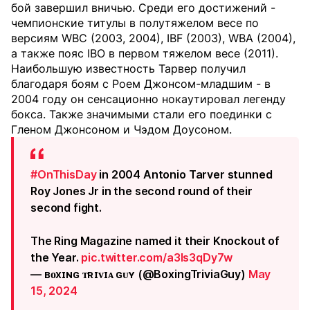
бой завершил вничью. Среди его достижений -
чемпионские титулы в полутяжелом весе по
версиям WBC (2003, 2004), IBF (2003), WBA (2004),
а также пояс IBO в первом тяжелом весе (2011).
Наибольшую известность Тарвер получил
благодаря боям с Роем Джонсом-младшим - в
2004 году он сенсационно нокаутировал легенду
бокса. Также значимыми стали его поединки с
Гленом Джонсоном и Чэдом Доусоном.
#OnThisDay
in 2004 Antonio Tarver stunned
Roy Jones Jr in the second round of their
second fight.
The Ring Magazine named it their Knockout of
the Year.
pic.twitter.com/a3ls3qDy7w
— ʙᴏxɪɴɢ ᴛʀɪᴠɪᴀ ɢᴜʏ (@BoxingTriviaGuy)
May
15, 2024