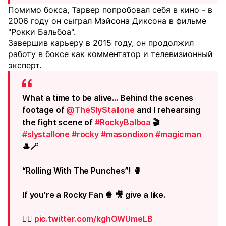
Помимо бокса, Тарвер попробовал себя в кино - в
2006 году он сыграл Мэйсона Диксона в фильме
"Рокки Бальбоа".
Завершив карьеру в 2015 году, он продолжил
работу в боксе как комментатор и телевизионный
эксперт.
What a time to be alive… Behind the scenes
footage of
@TheSlyStallone
and I rehearsing
the fight scene of
#RockyBalboa
🎬
#slystallone
#rocky
#masondixon
#magicman
🎩🪄
“Rolling With The Punches”! 🥊
If you’re a Rocky Fan 🍿 🎥 give a like.
👍🏾
pic.twitter.com/kghOWUmeLB