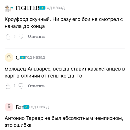
FIGHTER
год назад
Кроуфорд скучный. Ни разу его бои не смотрел с
начала до конца
3
Ответить
G
G
год назад
молодец Альварес, всегда ставит казахстанцев в
карт в отличии от гены когда-то
2
Ответить
Б
Баг
год назад
Антонио Тарвер не был абсолютным чемпионом,
это ошибка