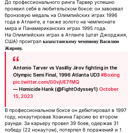
До профессионального ринга Тарвер успешно
проявил себя в любительском боксе: он завоевал
бронзовую медаль на Олимпийских играх 1996
года в Атланте, а также золото на чемпионате
мира и Панамериканских играх 1995 года.
На Олимпийских играх в Атланте (штат Джорджия,
США) проиграл
казахстанскому чемпиону Василию
Жирову.
Antonio Tarver vs Vasilliy Jirov fighting in the
Olympic Semi Final, 1996 Atlanta UD3
#Boxing
pic.twitter.com/G0vjUE7fMQ
— Homicide Hank (@FightOdyssey1)
October
15, 2023
В профессиональном боксе он дебютировал в 1997
году, нокаутировав Хоакина Гарсию во втором
раунде. За карьеру провел 39 боев, одержав 31
победу (22 нокаутом), потерпел 6 поражений и 1