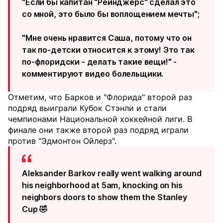
"Если бы капитан "Рейнджерс" сделал это
со мной, это было бы воплощением мечты";
"Мне очень нравится Саша, потому что он
так по-детски относится к этому! Это так
по-флоридски - делать такие вещи!" -
комментируют видео болельщики.
Отметим, что Барков и "Флорида" второй раз
подряд выиграли Кубок Стэнли и стали
чемпионами Национальной хоккейной лиги. В
финале они также второй раз подряд играли
против "Эдмонтон Ойлерз".
Aleksander Barkov really went walking around
his neighborhood at 5am, knocking on his
neighbors doors to show them the Stanley
Cup 🤣