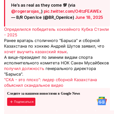
He’s as real as they come 💯 (via
@rogerarojas_
)
pic.twitter.com/O4tzFEAWEx
— B/R Open Ice (@BR_OpenIce)
June 18, 2025
Определился победитель хоккейного Кубка Стэнли
- 2025
Ранее вратарь столичного "Барыса" и сборной
Казахстана по хоккею Андрей Шутов заявил, что
хочет выучить казахский язык
.
А вице-президент по зимним видам спорта
исполнительного комитета НОК Сакен Мусайбеков
получил должность
генерального директора
"Барыса".
"СКА - это плохо": лидер сборной Казахстана
объяснил скандальное видео
Следите за нашими новостями в Google News
Подписаться