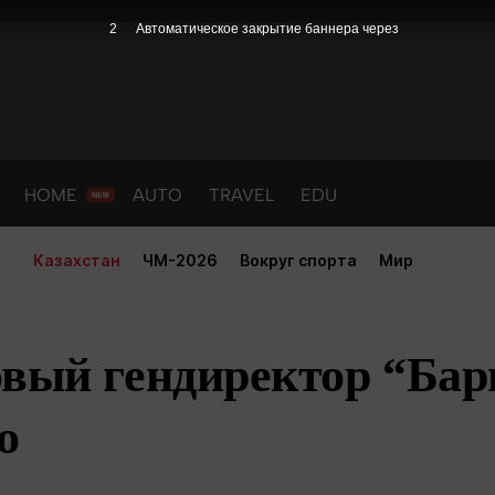
1
Автоматическое закрытие баннера через
HOME
AUTO
TRAVEL
EDU
Казахстан
ЧМ-2026
Вокруг спорта
Мир
вый гендиректор “Бары
о
PORT
HEALTH
HOME
AUTO
Новости
порт
Новости
Новости