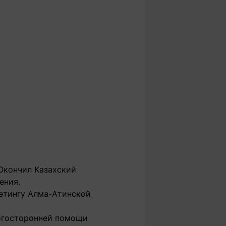
 Окончил Казахский
ения.
кетингу Алма-Атинской
ногосторонней помощи