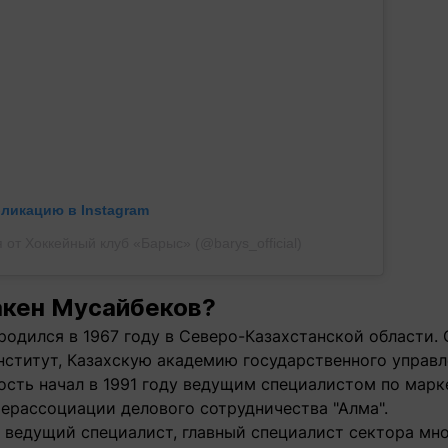
бликацию в Instagram
 от Хоккейный клуб «Барыс» (@barys_official)
акен Мусайбеков?
родился в 1967 году в Северо-Казахстанской области.
нститут, Казахскую академию государственного управл
ость начал в 1991 году ведущим специалистом по мар
ерассоциации делового сотрудничества "Алма".
 - ведущий специалист, главный специалист сектора м