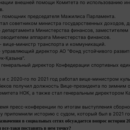
нации внешней помощи Комитета по использованию ин
в.
 - помощник председателя Мажилиса Парламента.
отал советником министра государственных доходов, 
 департамента Министерства финансов, заместителем 
уководителем аппарата Министерства финансов.
 - вице-министр транспорта и коммуникаций.
 - управляющий директор АО "Фонд устойчивого развит
к-Қазына".
 - генеральный директор Конфедерации спортивных еди
й и с 2020-го по 2021 год работал вице-министром кул
беков получил должность Вице-президента по зимним 
омитета НОК, а также стал генеральным директором К
ремя пресс-конференции по итогам выступления сборно
у припомнили историю с судом, который был в 2021 го
азначения в социальных сетях обсуждается вопрос истории 20
 все-таки поставить в нем точку?