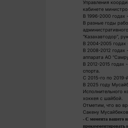
Управления коорди
кабинете министро
В 1996-2000 годах
В разные годы раб
административного
"Казахавтодор", р
В 2004-2005 годах
В 2008-2012 годах
аппарата АО "Самру
В 2012-2015 годах
спорта.
С 2015-го по 2019-
В 2025 году Мусай
Исполнительного к
хоккея с шайбой.
Отметим, что во в
Сакену Мусайбеков
- С момента вашего н
прокомментировать и