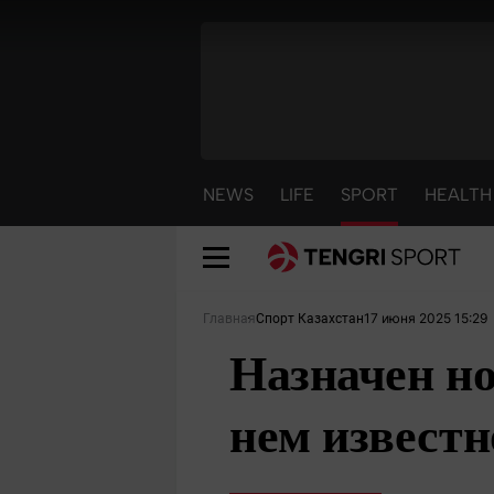
NEWS
LIFE
SPORT
HEALTH
17 июня 2025 15:29
Главная
Спорт Казахстан
Назначен но
нем известн
NEWS
LIFE
S
Новости
Красиво
С