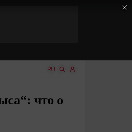
са“: что о
TRAVEL
EDU
Моя страна
Новости