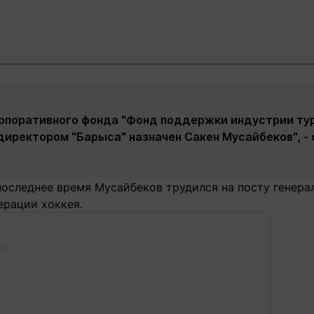
рпоративного фонда "Фонд поддержки индустрии тур
директором "Барыса" назначен Сакен Мусайбеков", -
последнее время Мусайбеков трудился на посту генера
ерации хоккея.