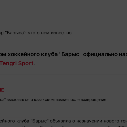
Статьи
округ спорта
Статьи
Полезное
ренды
Блоги
ига
Обзоры
емпионов
Спецпроек
м хоккейного клуба "Барыс" официально на
Tengri Sport
.
Контакты редакции
Вакансии
Реклама
Пресс-центр
ИЕ
клама
+7 (700) 3 888 188
са“ высказался о казахском языке после возвращения
йного клуба "Барыс" объявила о назначении нового ге