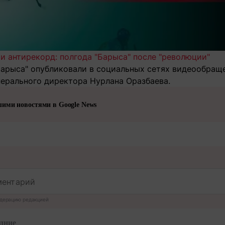
и антирекорд: полгода "Барыса" после "революции"
Барыса" опубликовали в социальных сетях видеообращ
ерального директора Нурлана Оразбаева.
шими новостями в Google News
дерацию редакцией
дние