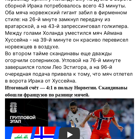
сборной Ирака потребовалось всего 43 минуты.
Оба мяча норвежский гигант забил в фирменном
стиле: на 26-й мнуте замкнул передачу из
вратарской, а на 43-й запрессинговал голкипера.
Между голами Холанда уместился мяч Аймана
Хуссейна - на 39-й минуте он красиво перевисел
норвежцев в воздухе.
Во втором тайме скандинавы еще дважды
огорчили соперников. Угловой на 76-й минуте
завершился голом Лео Эстигора, а на 96-й
очередная подача привела к тому, что мяч отлетел
в ворота Ирака от Хуссейна.
Итоговый счёт — 4:1 в пользу Норвегии. Скандинавы
обошли французов по разнице мячей.
Смотреть видео YouTube