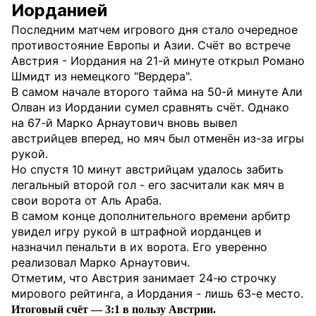
Иорданией
Последним матчем игрового дня стало очередное
противостояние Европы и Азии. Счёт во встрече
Австрия - Иордания на 21-й минуте открыл Романо
Шмидт из немецкого "Вердера".
В самом начале второго тайма на 50-й минуте Али
Олван из Иордании сумел сравнять счёт. Однако
на 67-й Марко Арнаутович вновь вывел
австрийцев вперед, но мяч был отменён из-за игры
рукой.
Но спустя 10 минут австрийцам удалось забить
легальный второй гол - его засчитали как мяч в
свои ворота от Аль Араба.
В самом конце дополнительного времени арбитр
увидел игру рукой в штрафной иорданцев и
назначил пенальти в их ворота. Его уверенно
реализовал Марко Арнаутович.
Отметим, что Австрия занимает 24-ю строчку
мирового рейтинга, а Иордания - лишь 63-е место.
Итоговый счёт — 3:1 в пользу Австрии.