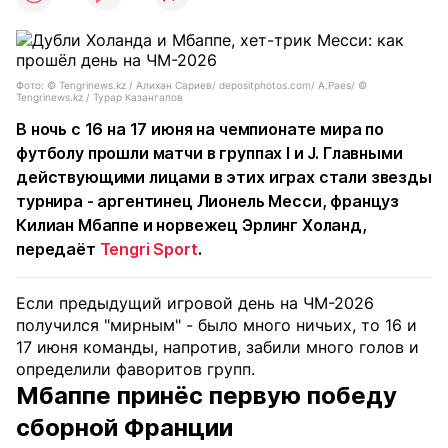
Фото: ©️ Tengrinews.kz / Алихан Сариев/ depositphotos.com/ A.Paes/ ©
Tengrinews.kz / Турар Казангапов
В ночь с 16 на 17 июня на чемпионате мира по
футболу прошли матчи в группах I и J. Главными
действующими лицами в этих играх стали звезды
турнира - аргентинец Лионель Месси, француз
Килиан Мбаппе и норвежец Эрлинг Холанд,
передаёт
Tengri Sport
.
Если предыдущий игровой день на ЧМ-2026
получился "мирным" - было много ничьих, то 16 и
17 июня команды, напротив, забили много голов и
определили фаворитов групп.
Мбаппе принёс первую победу
сборной Франции