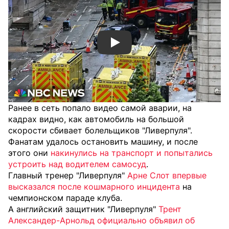
Смотреть видео YouTube
Ранее в сеть попало видео самой аварии, на
кадрах видно, как автомобиль на большой
скорости сбивает болельщиков "Ливерпуля".
Фанатам удалось остановить машину, и после
этого они
накинулись на транспорт и попытались
устроить над водителем самоcуд
.
Главный тренер "Ливерпуля"
Арне Слот впервые
высказался после кошмарного инцидента
на
чемпионском параде клуба.
А английский защитник "Ливерпуля"
Трент
Александер-Арнольд официально объявил об