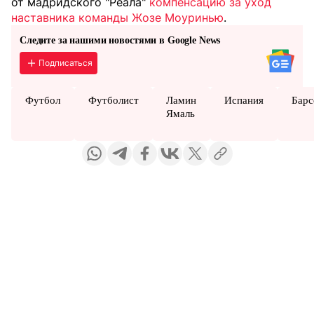
от мадридского "Реала"
компенсацию за уход
наставника команды Жозе Моуринью
.
Следите за нашими новостями в Google News
Подписаться
Футбол
Футболист
Ламин
Испания
Барс
Ямаль