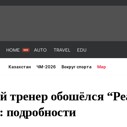
HOME
AUTO
TRAVEL
EDU
Казахстан
ЧМ-2026
Вокруг спорта
Мир
 тренер обошёлся “Ре
: подробности
PORT
HEALTH
HOME
AUTO
Новости
порт
Новости
Новости