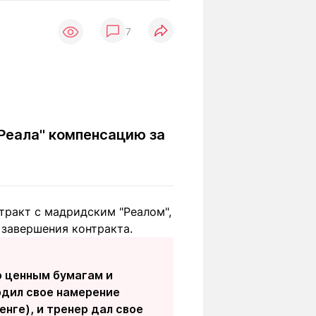
Вокруг света
Образование
7
Путевые
Учебные
заметки
заведения
Маршруты
ты
Заилийского
Алатау
"Реала" компенсацию за
Светлая тема
нтракт с мадридским "Реалом",
Мы в социальных сетях
о завершения контракта.
о ценным бумагам и
рдил свое намерение
нге), и тренер дал свое