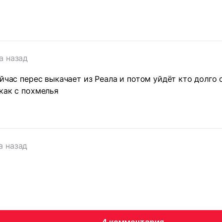
а назад
ейчас перес выкачает из Реала и потом уйдёт кто долго 
как с похмелья
а назад