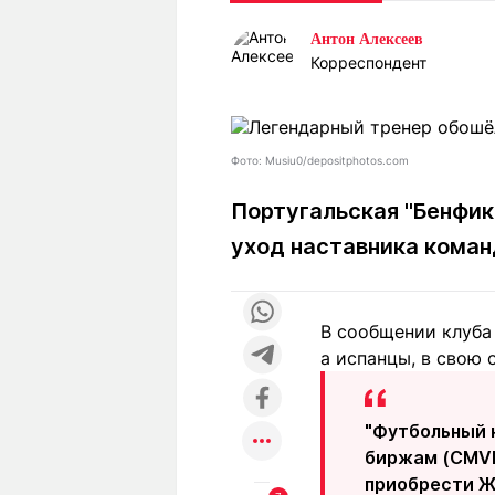
Статьи
Выгодно
В
Антон Алексеев
Погода
Полезно
Т
Корреспондент
Спецпроекты
Любопытно
Л
ч
Рейтинги
Гороскопы
Рецепты
Фото: Musiu0/depositphotos.com
Португальская "Бенфик
уход наставника кома
О проекте
В сообщении клуба 
Редакция
Ре
а испанцы, в свою 
+7 (777) 001 44 99
"Футбольный 
биржам (CMVM
приобрести Жо