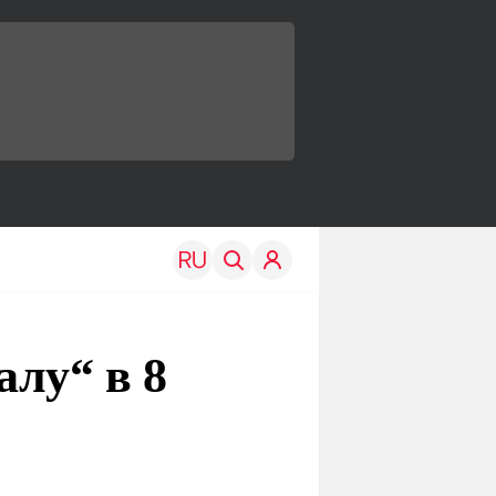
алу“ в 8
TRAVEL
EDU
Моя страна
Новости