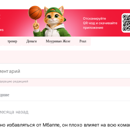
тренер
Деньги
Моуринью Жозе
Реал
дерацию редакцией
дние
месяца назад
но избавляться от Мбаппе, он плохо влияет на всю коман