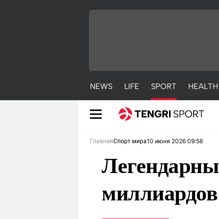
NEWS
LIFE
SPORT
HEALTH
10 июня 2026 09:58
Главная
Спорт мира
Легендарный
миллиардов
NEWS
LIFE
S
Новости
Красиво
С