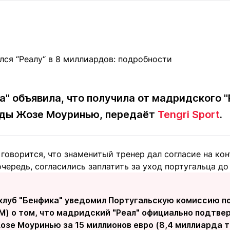
Статьи
округ спорта
Статьи
Полезное
ренды
Блоги
ига
Обзоры
емпионов
Спецпроек
а" объявила, что получила от мадридского 
нды Жозе Моуринью, передаёт
Tengri Sport
.
Контакты редакции
Вакансии
Реклама
Пресс-центр
говорится, что знаменитый тренер дал согласие на ко
клама
очередь, согласились заплатить за уход португальца д
+7 (700) 3 888 188
клуб "Бенфика" уведомил Португальскую комиссию п
) о том, что мадридский "Реал" официально подтве
зе Моуринью за 15 миллионов евро (8,4 миллиарда те