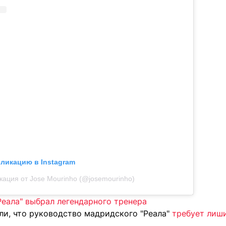
бликацию в Instagram
кация от Jose Mourinho (@josemourinho)
Реала" выбрал легендарного тренера
и, что руководство мадридского "Реала"
требует лиши