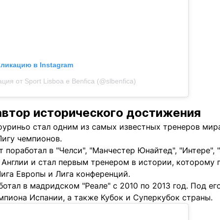
бликацию в Instagram
ция от Sport Lisboa e Benfica (@slbenfica)
автор исторического достижения
уриньо стал одним из самых известных тренеров мира 
Лигу чемпионов.
 поработал в "Челси", "Манчестер Юнайтед", "Интере", 
 Англии и стал первым тренером в истории, которому п
Лига Европы и Лига конференций.
тал в мадридском "Реале" с 2010 по 2013 год. Под ег
мпиона Испании, а также Кубок и Суперкубок страны.