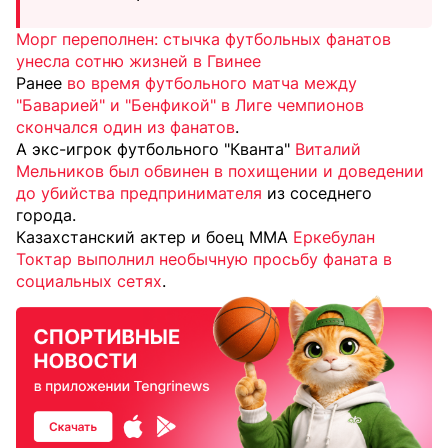
Морг переполнен: стычка футбольных фанатов
унесла сотню жизней в Гвинее
Ранее
во время футбольного матча между
"Баварией" и "Бенфикой" в Лиге чемпионов
скончался один из фанатов
.
А экс-игрок футбольного "Кванта"
Виталий
Мельников был обвинен в похищении и доведении
до убийства предпринимателя
из соседнего
города.
Казахстанский актер и боец MMA
Еркебулан
Токтар выполнил необычную просьбу фаната в
социальных сетях
.