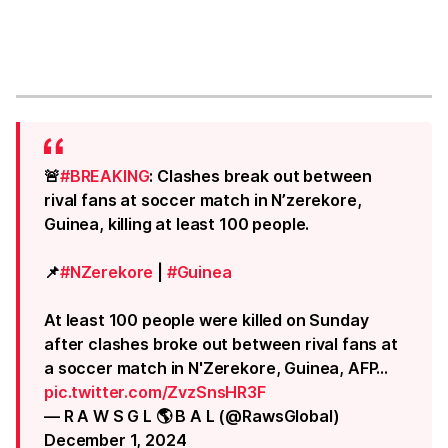
🚨
#BREAKING
: Clashes break out between
rival fans at soccer match in N’zerekore,
Guinea, killing at least 100 people.
📌
#NZerekore
|
#Guinea
At least 100 people were killed on Sunday
after clashes broke out between rival fans at
a soccer match in N'Zerekore, Guinea, AFP…
pic.twitter.com/ZvzSnsHR3F
— R A W S G L 🌎 B A L (@RawsGlobal)
December 1, 2024