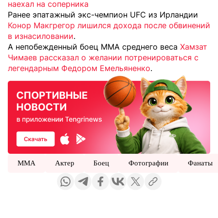
наехал на соперника
Ранее эпатажный экс-чемпион UFC из Ирландии
Конор Макгрегор лишился дохода после обвинений
в изнасиловании
.
А непобежденный боец MMA среднего веса
Хамзат
Чимаев рассказал о желании потренироваться с
легендарным Федором Емельяненко
.
MMA
Актер
Боец
Фотографии
Фанаты