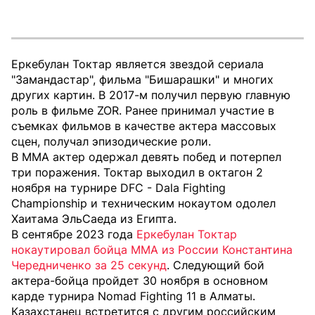
Еркебулан Токтар является звездой сериала
"Замандастар", фильма "Бишарашки" и многих
других картин. В 2017-м получил первую главную
роль в фильме ZOR. Ранее принимал участие в
съемках фильмов в качестве актера массовых
сцен, получал эпизодические роли.
В ММА актер одержал девять побед и потерпел
три поражения. Токтар выходил в октагон 2
ноября на турнире DFC - Dala Fighting
Championship и техническим нокаутом одолел
Хаитама ЭльСаеда из Египта.
В сентябре 2023 года
Еркебулан Токтар
нокаутировал бойца MMA из России Константина
Чередниченко за 25 секунд
. Следующий бой
актера-бойца пройдет 30 ноября в основном
карде турнира Nomad Fighting 11 в Алматы.
Казахстанец встретится с другим российским