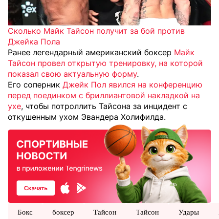
Сколько Майк Тайсон получит за бой против
Джейка Пола
Ранее легендарный американский боксер
Майк
Тайсон провел открытую тренировку, на которой
показал свою актуальную форму
.
Его соперник
Джейк Пол явился на конференцию
перед поединком с бриллиантовой накладкой на
ухе
, чтобы потроллить Тайсона за инцидент с
откушенным ухом Эвандера Холифилда.
Бокс
боксер
Тайсон
Тайсон
Удары