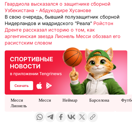
Гвардиола высказался о защитнике сборной
Узбекистана - Абдукодире Хусанове
В свою очередь, бывший полузащитник сборной
Нидерландов и мадридского "Реала"
Ройстон
Дренте рассказал историю о том, как
аргентинская звезда Лионель Месси обозвал его
расистским словом
Месси
Месси
Неймар
Барселона
Футб
Лионель