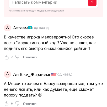
Комментарии проходят модерацию редакцией
А
Авраам
год назад
В качестве игрока маловероятно! Это скорее
всего “маркетинговый ход”! Уже не знают, как
поднять его быстро снижающийся рейтинг!
2
Ответить
А
АйТеке_Жарайсын
год назад
А Месси то зачем в Барсу возвращаться, там уже
нечего ловить, или как думаете, еще сможет
пороху поддать? 🤔
0
Ответить