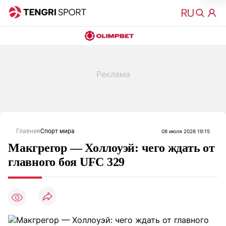
Главная
Спорт мира
08 июля 2026 19:15
Макгрегор — Холлоуэй: чего ждать от
главного боя UFC 329