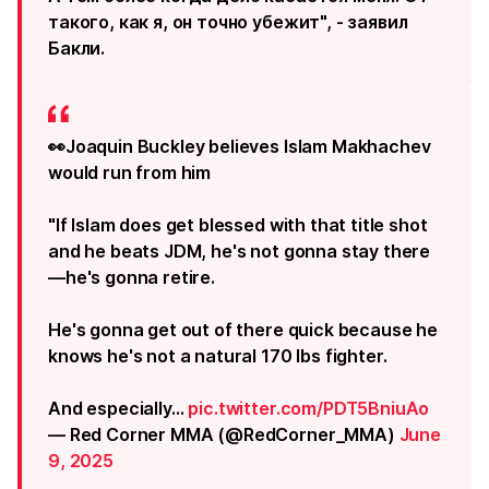
такого, как я, он точно убежит", - заявил
Бакли.
👀Joaquin Buckley believes Islam Makhachev
would run from him
"If Islam does get blessed with that title shot
and he beats JDM, he's not gonna stay there
—he's gonna retire.
He's gonna get out of there quick because he
knows he's not a natural 170 lbs fighter.
And especially…
pic.twitter.com/PDT5BniuAo
— Red Corner MMA (@RedCorner_MMA)
June
9, 2025