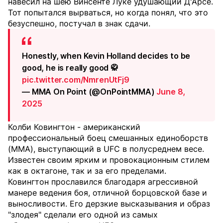
навесил на шею Винсенте Луке удушающий Д'Арсе.
Тот попытался вырваться, но когда понял, что это
безуспешно, постучал в знак сдачи.
Honestly, when Kevin Holland decides to be
good, he is really good 🥋
pic.twitter.com/NmrenUtFj9
— MMA On Point (@OnPointMMA)
June 8,
2025
Колби Ковингтон - американский
профессиональный боец смешанных единоборств
(MMA), выступающий в UFC в полусреднем весе.
Известен своим ярким и провокационным стилем
как в октагоне, так и за его пределами.
Ковингтон прославился благодаря агрессивной
манере ведения боя, отличной борцовской базе и
выносливости. Его дерзкие высказывания и образ
"злодея" сделали его одной из самых