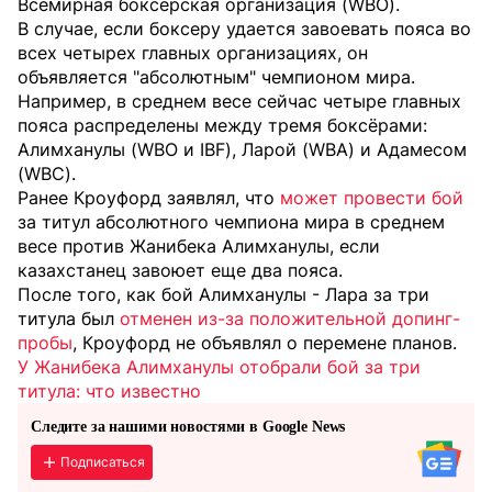
Всемирная боксерская организация (WBO).
В случае, если боксеру удается завоевать пояса во
всех четырех главных организациях, он
объявляется "абсолютным" чемпионом мира.
Например, в среднем весе сейчас четыре главных
пояса распределены между тремя боксёрами:
Алимханулы (WBO и IBF), Ларой (WBA) и Адамесом
(WBC).
Ранее Кроуфорд заявлял, что
может провести бой
за титул абсолютного чемпиона мира в среднем
весе против Жанибека Алимханулы, если
казахстанец завоюет еще два пояса.
После того, как бой Алимханулы - Лара за три
титула был
отменен из-за положительной допинг-
пробы
, Кроуфорд не объявлял о перемене планов.
У Жанибека Алимханулы отобрали бой за три
титула: что известно
Следите за нашими новостями в Google News
Подписаться