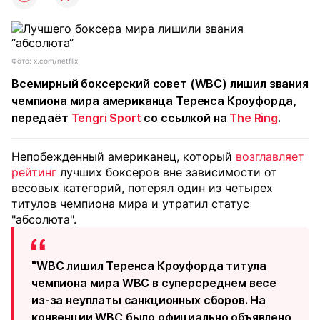
Фото: x.com/netflix
Всемирный боксерский совет (WBC) лишил звания
чемпиона мира американца Теренса Кроуфорда,
передаёт
Tengri Sport
со ссылкой на
The Ring
.
Непобежденный американец, который
возглавляет
рейтинг
лучших боксеров вне зависимости от
весовых категорий, потерял один из четырех
титулов чемпиона мира и утратил статус
"абсолюта".
"WBC лишил Теренса Кроуфорда титула
чемпиона мира WBC в суперсреднем весе
из-за неуплаты санкционных сборов. На
конвенции WBC было официально объявлено