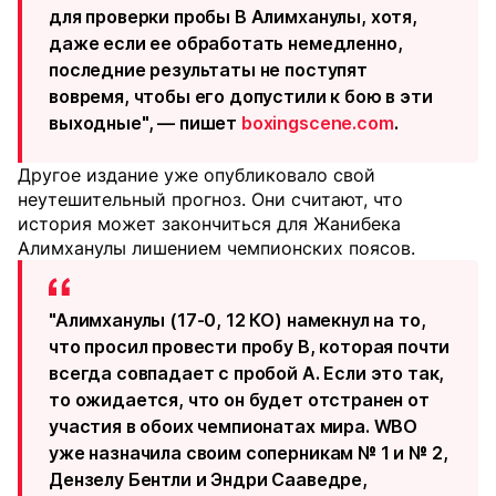
для проверки пробы B Алимханулы, хотя,
даже если ее обработать немедленно,
последние результаты не поступят
вовремя, чтобы его допустили к бою в эти
выходные", — пишет
boxingscene.com
.
Другое издание уже опубликовало свой
неутешительный прогноз. Они считают, что
история может закончиться для Жанибека
Алимханулы лишением чемпионских поясов.
"Алимханулы (17-0, 12 КО) намекнул на то,
что просил провести пробу В, которая почти
всегда совпадает с пробой А. Если это так,
то ожидается, что он будет отстранен от
участия в обоих чемпионатах мира. WBO
уже назначила своим соперникам № 1 и № 2,
Дензелу Бентли и Эндри Сааведре,