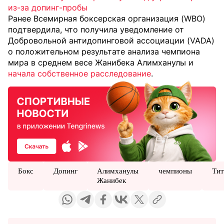
из-за допинг-пробы
Ранее Всемирная боксерская организация (WBO)
подтвердила, что получила уведомление от
Добровольной антидопинговой ассоциации (VADA)
о положительном результате анализа чемпиона
мира в среднем весе Жанибека Алимханулы и
начала собственное расследование
.
Бокс
Допинг
Алимханулы
чемпионы
Тит
Жанибек