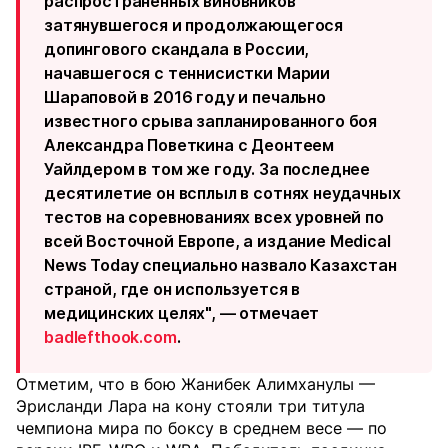
распространённых виновников
затянувшегося и продолжающегося
допингового скандала в России,
начавшегося с теннисистки Марии
Шараповой в 2016 году и печально
известного срыва запланированного боя
Александра Поветкина с Деонтеем
Уайлдером в том же году. За последнее
десятилетие он всплыл в сотнях неудачных
тестов на соревнованиях всех уровней по
всей Восточной Европе, а издание Medical
News Today специально назвало Казахстан
страной, где он используется в
медицинских целях", — отмечает
badlefthook.com
.
Отметим, что в бою Жанибек Алимханулы —
Эрисланди Лара на кону стояли три титула
чемпиона мира по боксу в среднем весе — по