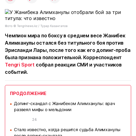
Фото ©️ Tengrinews.kz / Турар Казангапов
Чемпион мира по боксу в среднем весе Жанибек
Алимханулы остался без титульного боя против
Эрисланди Лары, после того как его допинг-проба
была признана положительной. Корреспондент
Tengri Sport
собрал реакции СМИ и участников
событий.
ПРОДОЛЖЕНИЕ
Допинг-скандал с Жанибеком Алимханулы: врач
■
развеял мифы о мельдонии
24
Стало известно, когда решится судьба Алимханулы
■
после допинг-скандала