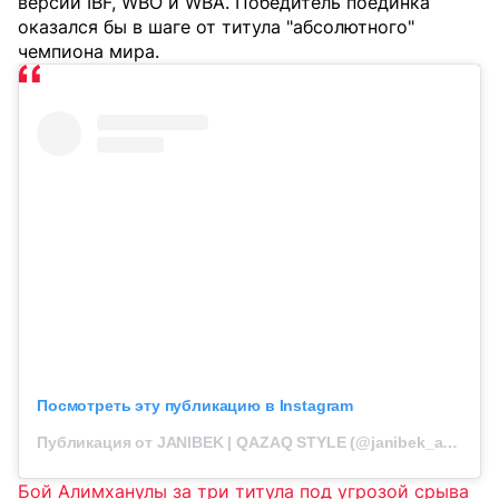
версии IBF, WBO и WBA. Победитель поединка
оказался бы в шаге от титула "абсолютного"
чемпиона мира.
Посмотреть эту публикацию в Instagram
Публикация от JANIBEK | QAZAQ STYLE (@janibek_alimkhanuly)
Бой Алимханулы за три титула под угрозой срыва