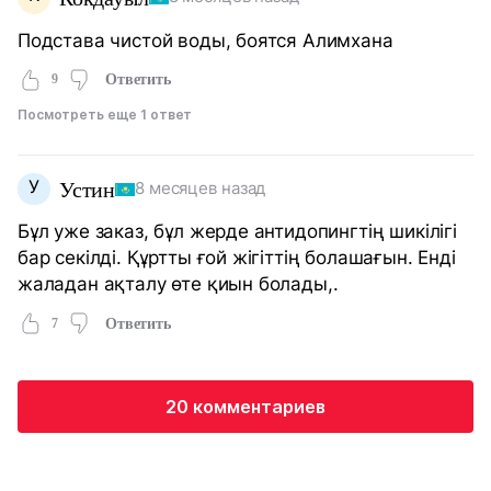
Подстава чистой воды, боятся Алимхана
9
Ответить
Посмотреть еще 1 ответ
У
Устин
8 месяцев назад
Бұл уже заказ, бұл жерде антидопингтің шикілігі
бар секілді. Құртты ғой жігіттің болашағын. Енді
жаладан ақталу өте қиын болады,.
7
Ответить
20 комментариев