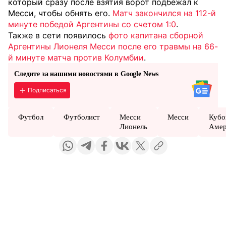
который сразу после взятия ворот подбежал к
Месси, чтобы обнять его.
Матч закончился на 112-й
минуте победой Аргентины со счетом 1:0
.
Также в сети появилось
фото капитана сборной
Аргентины Лионеля Месси после его травмы на 66-
й минуте матча против Колумбии
.
Следите за нашими новостями в Google News
Подписаться
Футбол
Футболист
Месси
Месси
Кубо
Лионель
Амер