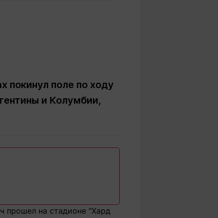
Вокруг света
Образование
Путевые
Учебные
заметки
заведения
Маршруты
ты
Заилийского
Алатау
х покинул поле по ходу
гентины и Колумбии,
Светлая тема
Мы в социальных сетях
ч прошел на стадионе "Хард