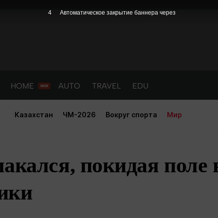
3
Автоматическое закрытие баннера через
HOME
AUTO
TRAVEL
EDU
Казахстан
ЧМ-2026
Вокруг спорта
Мир
акался, покидая поле 
ики
PORT
HEALTH
HOME
AUTO
Новости
порт
Новости
Новости