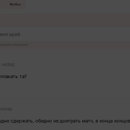
т
Футбол
дерацию редакцией
а назад
 плакать та?
 назад
дно сдержать, обидно не доиграть матч, в конце концов