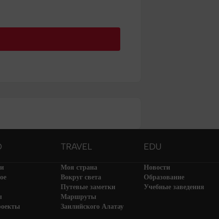
O
TRAVEL
EDU
ти
Моя страна
Новости
ое
Вокруг света
Образование
Путевые заметки
Учебные заведения
ы
Маршруты
роекты
Заилийского Алатау