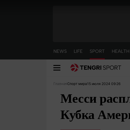
NEWS
LIFE
SPORT
HEALTH
15 июля 2024 09:26
Главная
Спорт мира
Месси распл
Кубка Амер
NEWS
LIFE
S
Новости
Красиво
С