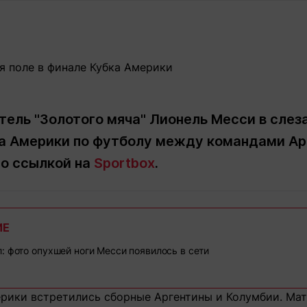
Статьи
округ спорта
Статьи
Полезное
ренды
Блоги
ига
Обзоры
емпионов
Спецпроек
ель "Золотого мяча" Лионель Месси в слеза
а Америки по футболу между командами Ар
Контакты редакции
Вакансии
Реклама
Пресс-центр
о ссылкой на
Sportbox
.
клама
ИЕ
+7 (700) 3 888 188
: фото опухшей ноги Месси появилось в сети
ерики встретились сборные Аргентины и Колумбии. Мат