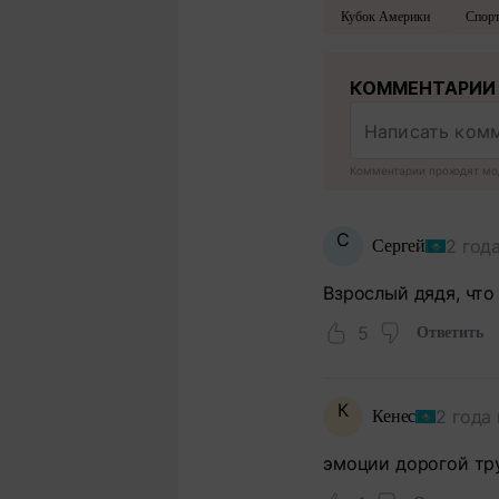
Кубок Америки
Спор
КОММЕНТАРИИ
Комментарии проходят мо
С
2 год
Сергей
Взрослый дядя, что
5
Ответить
К
2 года
Кенес
эмоции дорогой тру