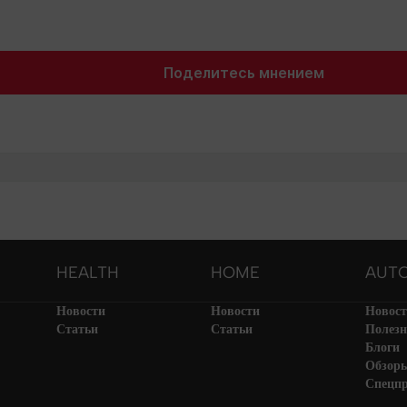
Поделитесь мнением
HEALTH
HOME
AUT
Новости
Новости
Новос
Статьи
Статьи
Полезн
Блоги
Обзор
Спецп