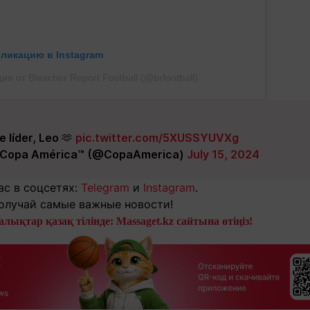
бликацию в Instagram
ия от Bleacher Report Football (@brfootball)
 líder, Leo 🫶
pic.twitter.com/5XUSSYUVXg
opa América™️ (@CopaAmerica)
July 15, 2024
ас в соцсетях:
Telegram
и
Instagram
.
олучай самые важные новости!
лықтар қазақ тілінде: Massaget.kz сайтына өтіңіз!