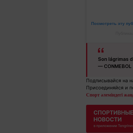
Посмотреть эту пу
Публикац
Son lágrimas de
— CONMEBOL C
Подписывайся на н
Присоединяйся и п
Спорт әлеміндегі жаңа