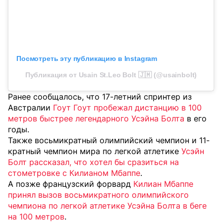
Посмотреть эту публикацию в Instagram
Публикация от Usain St.Leo Bolt 🇯🇲 (@usainbolt)
Ранее сообщалось, что 17-летний спринтер из
Австралии
Гоут Гоут пробежал дистанцию в 100
метров быстрее легендарного Усэйна Болта
в его
годы.
Также восьмикратный олимпийский чемпион и 11-
кратный чемпион мира по легкой атлетике
Усэйн
Болт рассказал, что хотел бы сразиться на
стометровке с Килианом Мбаппе
.
А позже французский форвард
Килиан Мбаппе
принял вызов восьмикратного олимпийского
чемпиона по легкой атлетике Усэйна Болта в беге
на 100 метров
.