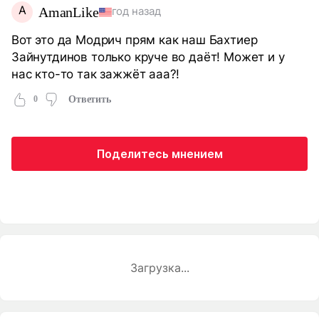
A
AmanLike
год назад
Вот это да Модрич прям как наш Бахтиер
Зайнутдинов только круче во даёт! Может и у
нас кто-то так зажжёт ааа?!
0
Ответить
Поделитесь мнением
Загрузка...