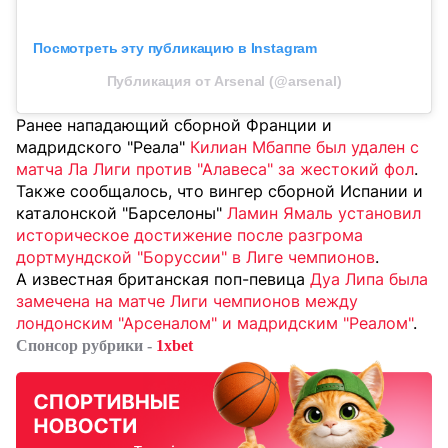
Посмотреть эту публикацию в Instagram
Публикация от Arsenal (@arsenal)
Ранее нападающий сборной Франции и
мадридского "Реала"
Килиан Мбаппе был удален с
матча Ла Лиги против "Алавеса" за жестокий фол
.
Также сообщалось, что вингер сборной Испании и
каталонской "Барселоны"
Ламин Ямаль установил
историческое достижение после разгрома
дортмундской "Боруссии" в Лиге чемпионов
.
А известная британская поп-певица
Дуа Липа была
замечена на матче Лиги чемпионов между
лондонским "Арсеналом" и мадридским "Реалом"
.
Спонсор рубрики -
1xbet