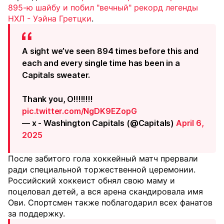
895-ю шайбу и побил "вечный" рекорд легенды
НХЛ - Уэйна Гретцки
.
A sight we’ve seen 894 times before this and
each and every single time has been in a
Capitals sweater.
Thank you, O!!!!!!!!
pic.twitter.com/NgDK9EZopG
— x - Washington Capitals (@Capitals)
April 6,
2025
После забитого гола хоккейный матч прервали
ради специальной торжественной церемонии.
Российский хоккеист обнял свою маму и
поцеловал детей, а вся арена скандировала имя
Ови. Спортсмен также поблагодарил всех фанатов
за поддержку.