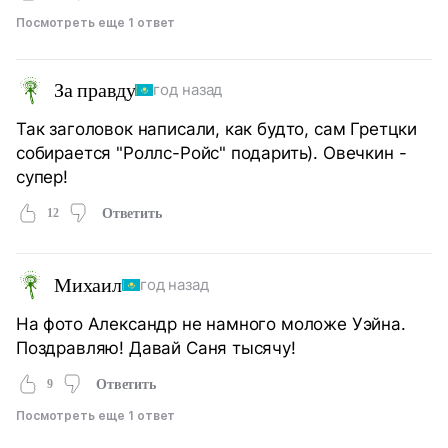
Посмотреть еще 1 ответ
За правду
год назад
Так заголовок написали, как будто, сам Гретцки
собирается "Роллс-Ройс" подарить). Овечкин -
супер!
12
Ответить
Михаил
год назад
На фото Александр не намного моложе Уэйна.
Поздравляю! Давай Саня тысячу!
9
Ответить
Посмотреть еще 1 ответ