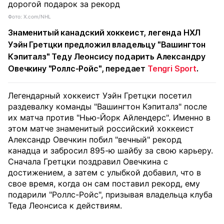
Фото: X.com/NHL
Знаменитый канадский хоккеист, легенда НХЛ
Уэйн Гретцки предложил владельцу "Вашингтон
Кэпиталз" Теду Леонсису подарить Александру
Овечкину "Роллс-Ройс", передает
Tengri Sport
.
Легендарный хоккеист Уэйн Гретцки посетил
раздевалку команды "Вашингтон Кэпиталз" после
их матча против "Нью-Йорк Айлендерс". Именно в
этом матче знаменитый российский хоккеист
Александр Овечкин побил "вечный" рекорд
канадца и забросил 895-ю шайбу за свою карьеру.
Сначала Гретцки поздравил Овечкина с
достижением, а затем с улыбкой добавил, что в
свое время, когда он сам поставил рекорд, ему
подарили "Роллс-Ройс", призывая владельца клуба
Теда Леонсиса к действиям.