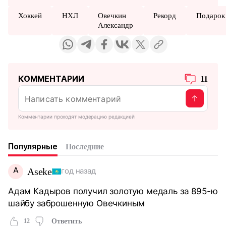
Хоккей
НХЛ
Овечкин
Рекорд
Подарок
Александр
КОММЕНТАРИИ
11
Комментарии проходят модерацию редакцией
Популярные
Последние
A
Aseke
год назад
Адам Кадыров получил золотую медаль за 895-ю
шайбу заброшенную Овечкиным
12
Ответить