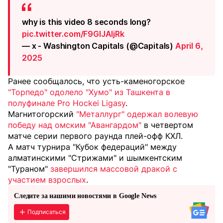
why is this video 8 seconds long?
pic.twitter.com/F9GlJAIjRk
— x - Washington Capitals (@Capitals)
April 6,
2025
Ранее сообщалось, что усть-каменогорское
"Торпедо" одолело "Хумо" из Ташкента в
полуфинале Pro Hockei Ligasy
.
Магнитогорский
"Металлург" одержал волевую
победу над омским "Авангардом"
в четвертом
матче серии первого раунда плей-офф КХЛ.
А матч турнира "Кубок федераций" между
алматинскими "Стрижами" и шымкентским
"Тураном"
завершился массовой дракой с
участием взрослых
.
Следите за нашими новостями в Google News
Подписаться