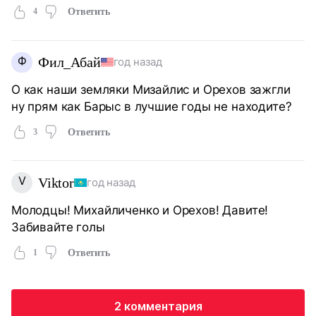
4
Ответить
Ф
Фил_Абай
год назад
О как наши земляки Мизайлис и Орехов зажгли
ну прям как Барыс в лучшие годы не находите?
3
Ответить
V
Viktor
год назад
Молодцы! Михайличенко и Орехов! Давите!
Забивайте голы
1
Ответить
2 комментария