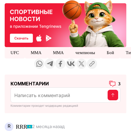
UFC
MMA
ММА
чемпионы
Бой
Ти
КОММЕНТАРИИ
3
Комментарии проходят модерацию редакцией
R
RRR
2 месяца назад