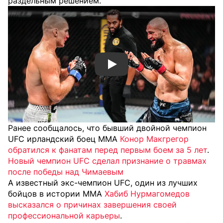
раздельным решением.
Смотреть видео YouTube
Ранее сообщалось, что бывший двойной чемпион
UFC ирландский боец ММА
Конор Макгрегор
обратился к фанатам перед первым боем за 5 лет
.
Новый чемпион UFC сделал признание о травмах
после победы над Чимаевым
А известный экс-чемпион UFC, один из лучших
бойцов в истории ММА
Хабиб Нурмагомедов
высказался о причинах завершения своей
профессиональной карьеры
.