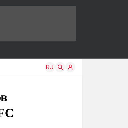
ов
UFC
TRAVEL
EDU
Моя страна
Новости