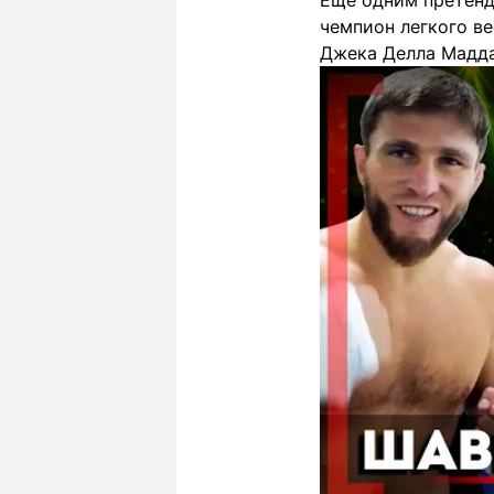
Еще одним претенде
чемпион легкого ве
Джека Делла Мадда