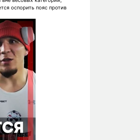
 вне весовых категорий,
ется оспорить пояс против