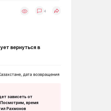
Вокруг света
Образование
4
Путевые
Учебные
заметки
заведения
Маршруты
ты
Заилийского
Алатау
ует вернуться в
Светлая тема
азахстане, дата возвращения
Мы в социальных сетях
дет зависеть от
. Посмотрим, время
етил Рахмонов