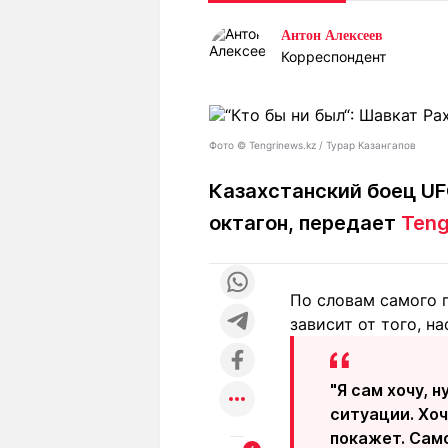
Статьи
Выгодно
В
Антон Алексеев
Погода
Полезно
Т
Корреспондент
Спецпроекты
Любопытно
Л
ч
Рейтинги
Гороскопы
Рецепты
Фото ©️ Tengrinews.kz / Турар Казангапов
Казахстанский боец UF
октагон, передает
Teng
О проекте
По словам самого 
Редакция
Ре
зависит от того, н
+7 (777) 001 44 99
"Я сам хочу, 
ситуации. Хоч
покажет. Само