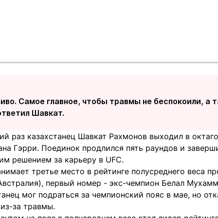
во. Самое главное, чтобы травмы не беспокоили, а т
 ответил Шавкат.
ий раз казахстанец Шавкат Рахмонов выходил в октаго
ана Гэрри. Поединок продлился пять раундов и заверш
им решением за карьеру в UFC.
анимает третье место в рейтинге полусреднего веса п
Австралия), первый номер - экс-чемпион Белал Мухамм
анец мог подраться за чемпионский пояс в мае, но от
из-за травмы.