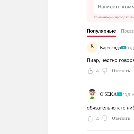
Комментарии проходят мо
Популярные
После
К
год
Караганда
Пиар, честно говоря
4
Ответить
год 
O'SEKА
обязательно кто ни
4
Ответить