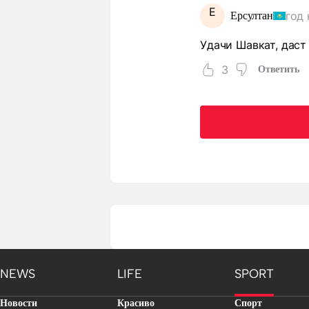
Е
год 
Ерсултан
Удачи Шавкат, даст
3
Ответить
NEWS
LIFE
SPORT
Новости
Красиво
Спорт