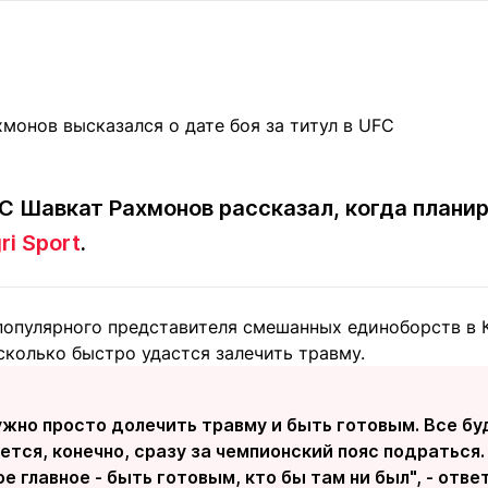
Статьи
округ спорта
Статьи
Полезное
ренды
Блоги
ига
Обзоры
емпионов
Спецпроек
C Шавкат Рахмонов рассказал, когда планир
ri Sport
.
Контакты редакции
Вакансии
Реклама
Пресс-центр
популярного представителя смешанных единоборств в К
клама
асколько быстро удастся залечить травму.
+7 (700) 3 888 188
нужно просто долечить травму и быть готовым. Все бу
ется, конечно, сразу за чемпионский пояс подраться
е главное - быть готовым, кто бы там ни был", - отв