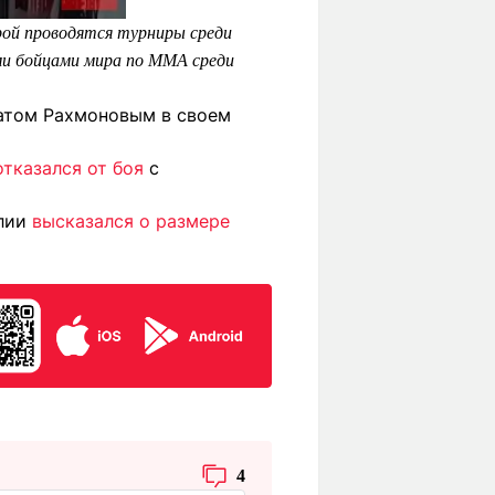
рой проводятся турниры среди
и бойцами мира по MMA среди
катом Рахмоновым в своем
отказался от боя
с
алии
высказался о размере
4