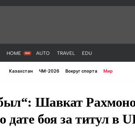
HOME
AUTO
TRAVEL
EDU
Казахстан
ЧМ-2026
Вокруг спорта
Мир
 был“: Шавкат Рахмон
о дате боя за титул в 
PORT
HEALTH
HOME
AUTO
Новости
порт
Новости
Новости