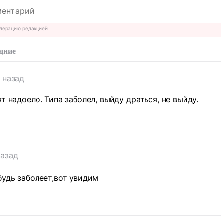
дерацию редакцией
дние
 назад
т надоело. Типа заболел, выйду драться, не выйду.
назад
будь заболеет,вот увидим