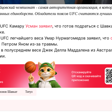
цовский чемпионат - самая авторитетная организация, в кото
анных единоборств. Обладатели поясов UFC считаются лучшим
 UFC Камару
Усман заявил
, что готов подраться с Шав
ке.
 UFC легчайшего веса Умар Нурмагомедов заявил, что
 Петром Яном из-за травмы.
 в полусреднем весе Джек Делла Маддалена из Австр
ии.
монов Шавкат
Титул