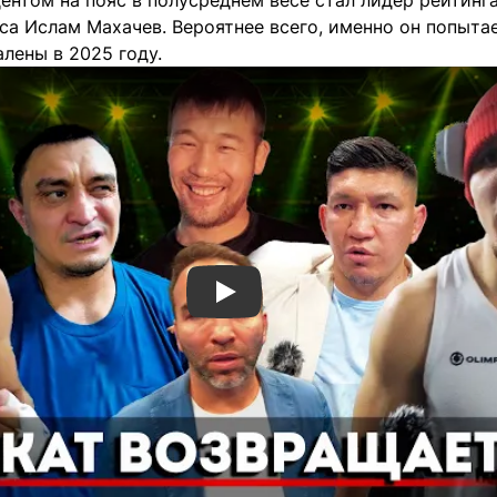
нтом на пояс в полусреднем весе стал лидер рейтинга
са Ислам Махачев. Вероятнее всего, именно он попыта
лены в 2025 году.
Смотреть видео YouTube