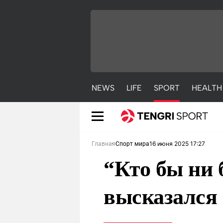
NEWS
LIFE
SPORT
HEALTH
16 июня 2025 17:27
Главная
Спорт мира
“Кто бы ни
высказался 
NEWS
LIFE
S
Новости
Красиво
С