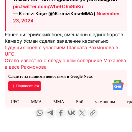
pic.twitter.com/WheGOm9bKu
— Kırmızı Köşe (@KirmiziKoseMMA)
November
23, 2024
Ранее нигерийский боец смешанных единоборств
Камару Усман сделал заявление касательно
будущих боев с участием Шавката Рахмонова в
UFC
.
Стало известно о следующем сопернике Махачева
в весе Рахмонова
Следите за нашими новостями в Google News
Подписаться
UFC
MMA
ММА
Бой
чемпионы
тр