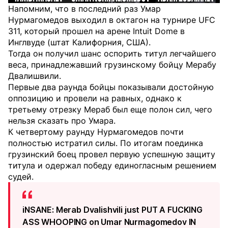
Напомним, что в последний раз Умар
Нурмагомедов выходил в октагон на турнире UFC
311, который прошел на арене Intuit Dome в
Инглвуде (штат Калифорния, США).
Тогда он получил шанс оспорить титул легчайшего
веса, принадлежавший грузинскому бойцу Мерабу
Двалишвили.
Первые два раунда бойцы показывали достойную
оппозицию и провели на равных, однако к
третьему отрезку Мераб был еще полон сил, чего
нельзя сказать про Умара.
К четвертому раунду Нурмагомедов почти
полностью истратил силы. По итогам поединка
грузинский боец провел первую успешную защиту
титула и одержал победу единогласным решением
судей.
iNSANE: Merab Dvalishvili just PUT A FUCKING
ASS WHOOPING on Umar Nurmagomedov IN