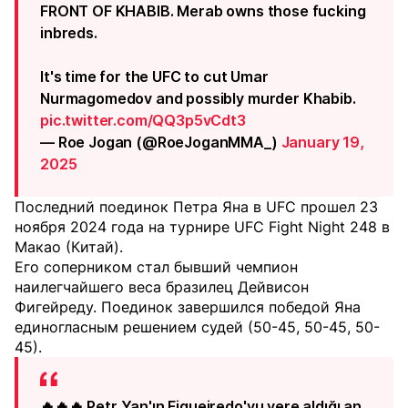
FRONT OF KHABIB. Merab owns those fucking
inbreds.
It's time for the UFC to cut Umar
Nurmagomedov and possibly murder Khabib.
pic.twitter.com/QQ3p5vCdt3
— Roe Jogan (@RoeJoganMMA_)
January 19,
2025
Последний поединок Петра Яна в UFC прошел 23
ноября 2024 года на турнире UFC Fight Night 248 в
Макао (Китай).
Его соперником стал бывший чемпион
наилегчайшего веса бразилец Дейвисон
Фигейреду. Поединок завершился победой Яна
единогласным решением судей (50-45, 50-45, 50-
45).
🔥🔥🔥 Petr Yan'ın Figueiredo'yu yere aldığı an