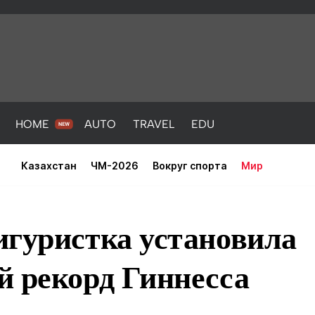
HOME
AUTO
TRAVEL
EDU
Казахстан
ЧМ-2026
Вокруг спорта
Мир
игуристка установила
й рекорд Гиннесса
PORT
HEALTH
HOME
AUTO
Новости
порт
Новости
Новости