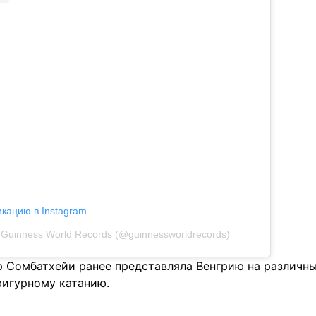
икацию в Instagram
Guinness World Records (@guinnessworldrecords)
р Сомбатхейи ранее представляла Венгрию на различ
фигурному катанию.