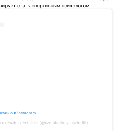
анирует стать спортивным психологом.
икацию в Instagram
от Eszter / Estelle✨ (@szombathelyi.eszter95)