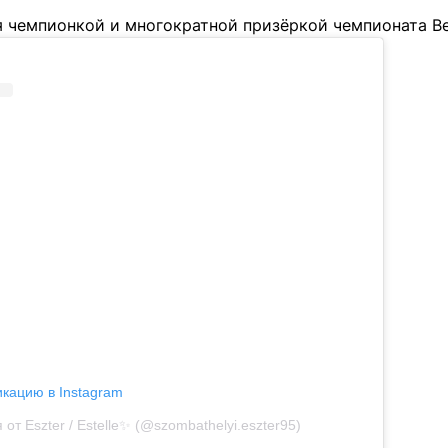
я чемпионкой и многократной призёркой чемпионата Ве
икацию в Instagram
от Eszter / Estelle✨ (@szombathelyi.eszter95)