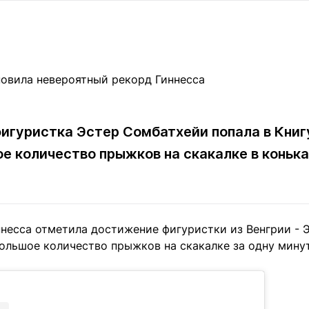
Статьи
округ спорта
Статьи
Полезное
ренды
Блоги
ига
Обзоры
емпионов
Спецпроек
фигуристка Эстер Сомбатхейи попала в Книг
е количество прыжков на скакалке в коньк
Контакты редакции
Вакансии
Реклама
Пресс-центр
клама
ннесса отметила достижение фигуристки из Венгрии - 
+7 (700) 3 888 188
льшое количество прыжков на скакалке за одну минуту