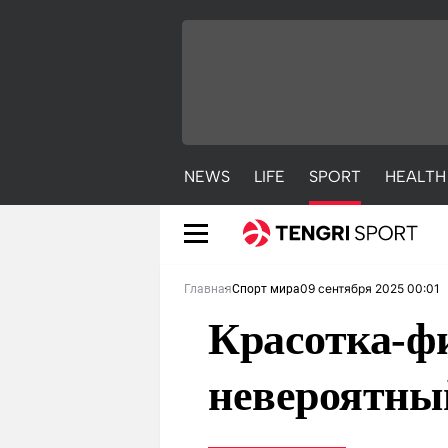
NEWS
LIFE
SPORT
HEALTH
09 сентября 2025 00:01
Главная
Спорт мира
Красотка-ф
невероятны
NEWS
LIFE
S
Новости
Красиво
С