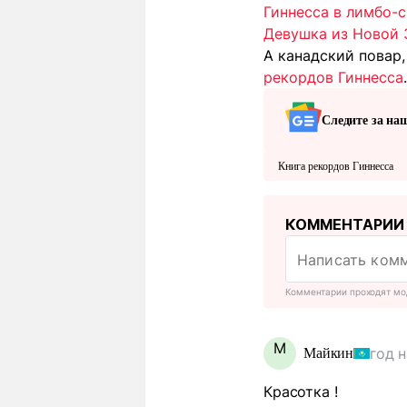
Гиннесса в лимбо-с
Девушка из Новой 
А канадский повар
рекордов Гиннесса
.
Следите за на
Книга рекордов Гиннесса
КОММЕНТАРИИ
Комментарии проходят мо
М
год 
Майкин
Красотка !