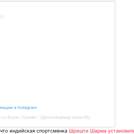
икацию в Instagram
от Eszter / Estelle✨ (@szombathelyi.eszter95)
 что индийская спортсменка
Шришти Шарма установила