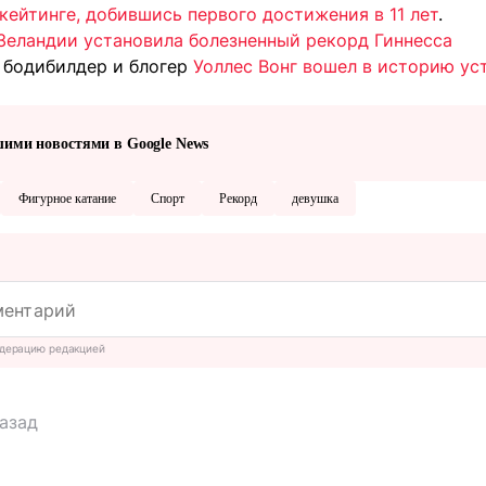
кейтинге, добившись первого достижения в 11 лет
.
Зеландии установила болезненный рекорд Гиннесса
, бодибилдер и блогер
Уоллес Вонг вошел в историю ус
шими новостями в Google News
Фигурное катание
Спорт
Рекорд
девушка
дерацию редакцией
назад