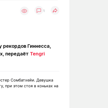
Вокруг света
Образование
1
Путевые
Учебные
заметки
заведения
Маршруты
ты
Заилийского
Алатау
у рекордов Гиннесса,
ах, передаёт
Tengri
Светлая тема
Мы в социальных сетях
Эстер Сомбатхейи. Девушка
, при этом стоя в коньках на