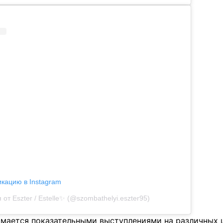
икацию в Instagram
от Eszter / Estelle✨ (@szombathelyi.eszter95)
имается показательными выступлениями на различных 