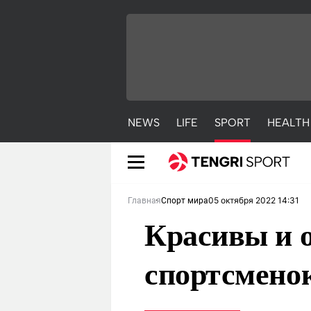
NEWS
LIFE
SPORT
HEALTH
05 октября 2022 14:31
Главная
Спорт мира
Красивы и 
спортсменок
NEWS
LIFE
S
Новости
Красиво
С