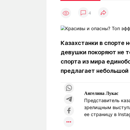
Статьи
Выгодно
В
4
Погода
Полезно
Т
Спецпроекты
Любопытно
Л
ч
Рейтинги
Гороскопы
Рецепты
Казахстанки в спорте 
девушки покоряют не т
спорта из мира единоб
О проекте
предлагает небольшой 
Редакция
Ре
Ангелина Лукас
+7 (777) 001 44 99
Представитель каз
зрелищным выступл
ее страницу в Inst