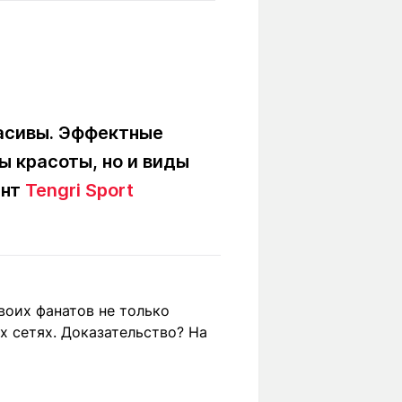
Вокруг света
Образование
Путевые
Учебные
заметки
заведения
Маршруты
ты
Заилийского
Алатау
расивы. Эффектные
ы красоты, но и виды
ент
Tengri Sport
Светлая тема
Мы в социальных сетях
воих фанатов не только
 сетях. Доказательство? На