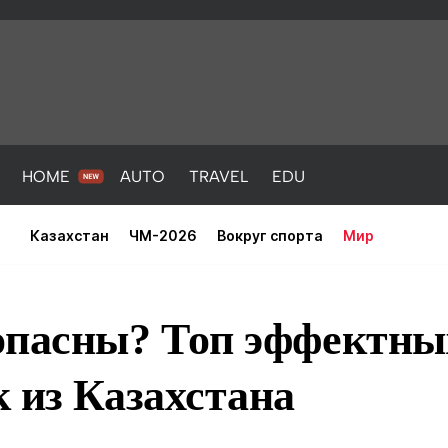
HOME
AUTO
TRAVEL
EDU
Казахстан
ЧМ-2026
Вокруг спорта
Мир
опасны? Топ эффектны
 из Казахстана
PORT
HEALTH
HOME
AUTO
Новости
порт
Новости
Новости