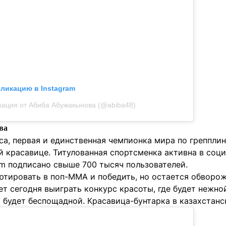
бликацию в Instagram
кация от Абиба Абужакынова (@abiba48)
ва
а, первая и единственная чемпионка мира по грепплинг
 красавице. Титулованная спортсменка активна в социа
am подписано свыше 700 тысяч пользователей.
ютировать в поп-ММА и победить, но остается обворо
 сегодня выиграть конкурс красоты, где будет нежной
 будет беспощадной. Красавица-бунтарка в казахстанс