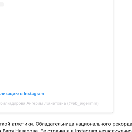
бликацию в Instagram
Абилкадирова Айгерим Жанатовна (@ab_aigerimm)
гкой атлетики. Обладательница национального рекорда
Варя Назарова. Ее страница в Instagram незаслуженно