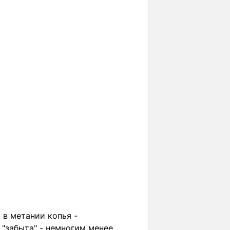
 в метании копья -
 "забыта" - немногим менее