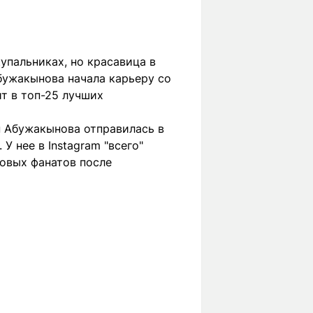
упальниках, но красавица в
бужакынова начала карьеру со
ит в топ-25 лучших
н Абужакынова отправилась в
У нее в Instagram "всего"
новых фанатов после