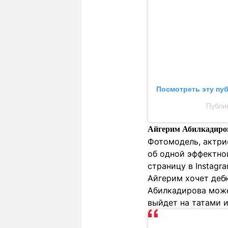
Посмотреть эту пу
Публи
Айгерим Абилкадиро
Фотомодель, актрис
об одной эффектной
страницу в Instagr
Айгерим хочет деб
Абилкадирова может
выйдет на татами и