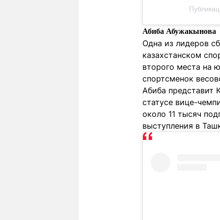
Публикац
Абиба Абужакынова
Одна из лидеров сб
казахстанском спор
второго места на ю
спортсменок весов
Абиба представит К
статусе вице-чемпи
около 11 тысяч под
выступления в Таш