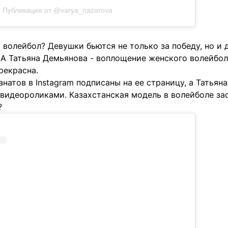
Публикация от @varya_nazarova
волейбол? Девушки бьются не только за победу, но и 
А Татьяна Демьянова - воплощение женского волейбола
рекрасна.
натов в Instagram подписаны на ее страницу, а Татья
видеороликами. Казахстанская модель в волейболе зас
?