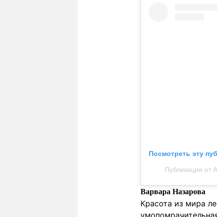
Посмотреть эту пу
Публикация от 
Варвара Назарова
Красота из мира ле
умопомрачительная 