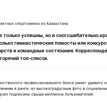
Статьи
округ спорта
Статьи
Полезное
ренды
Блоги
ига
Обзоры
емпионов
Спецпроек
не только успешны, но и сногсшибательно к
олько гимнастические помосты или конкурс
орств и командные состязания. Корреспонд
Контакты редакции
Вакансии
Реклама
Пресс-центр
горячий топ-список.
клама
+7 (700) 3 888 188
ахстанского профессионального бокса умеет удивить с
ением в ринге, но высокоградусным фото в социальных
agram подписаны свыше миллиона пользователей.