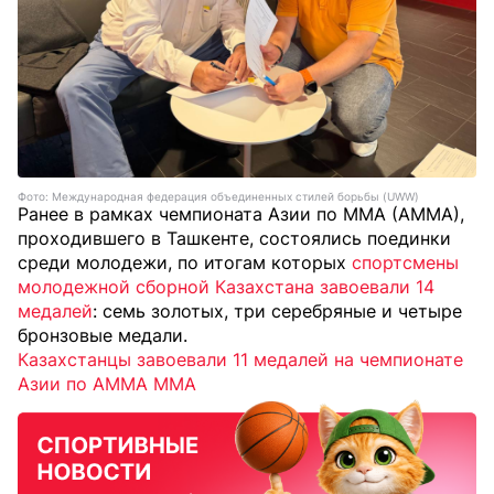
Фото: Международная федерация объединенных стилей борьбы (UWW)
Ранее в рамках чемпионата Азии по MMA (AMMA),
проходившего в Ташкенте, состоялись поединки
среди молодежи, по итогам которых
спортсмены
молодежной сборной Казахстана завоевали 14
медалей
: семь золотых, три серебряные и четыре
бронзовые медали.
Казахстанцы завоевали 11 медалей на чемпионате
Азии по АММА ММА