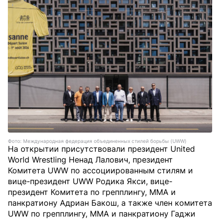
Фото: Международная федерация объединенных стилей борьбы (UWW)
На открытии присутствовали президент United
World Wrestling Ненад Лалович, президент
Комитета UWW по ассоциированным стилям и
вице-президент UWW Родика Якси, вице-
президент Комитета по грепплингу, ММА и
панкратиону Адриан Бакош, а также член комитета
UWW по грепплингу, MMA и панкратиону Гаджи