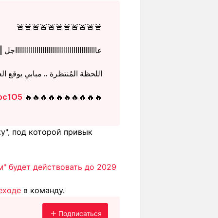
🚨🚨🚨🚨🚨🚨🚨🚨🚨🚨🚨
عااااااااااااااااااااااااااااااااااااااااااجل |
اللحظة المُنتظرة .. مبابي يوقع العقد ).
Hoc1O5
🔥🔥🔥🔥🔥🔥🔥🔥🔥🔥
ку", под которой привык
" будет действовать до 2029
еходе
в команду.
Подписаться