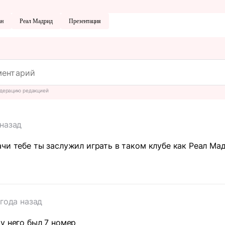
ан
Реал Мадрид
Презентация
дерацию редакцией
 назад
чи тебе ты заслужил играть в таком клубе как Реал Ма
 года назад
у него был 7 номер