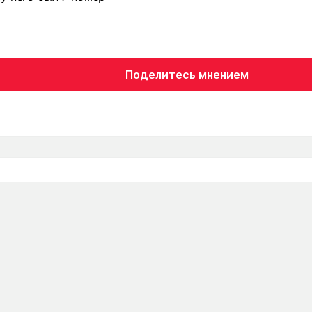
Поделитесь мнением
HEALTH
HOME
AUT
Новости
Новости
Новос
Статьи
Статьи
Полезн
Блоги
Обзор