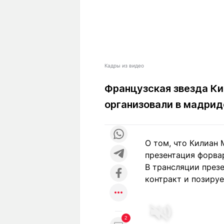
Кадры из видео
Французская звезда Ки
организовали в мадрид
О том, что Килиан 
презентация форвар
В трансляции през
контракт и позиру
2