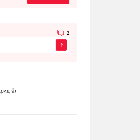
2
дрид 👍