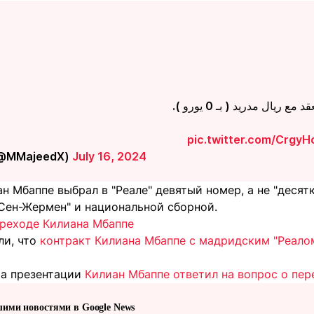
 مع ريال مدريد ( بـ 0 يورو
pic.twitter.com/Crgy
محمود مجي (@MMajeedX)
July 16, 2024
н Мбаппе выбрал в "Реале" девятый номер, а не "десят
 Сен-Жермен" и национальной сборной.
ереходе Килиана Мбаппе
ли, что
контракт Килиана Мбаппе с мадридским "Реалом
та презентации
Килиан Мбаппе ответил на вопрос о пер
шими новостями в Google News