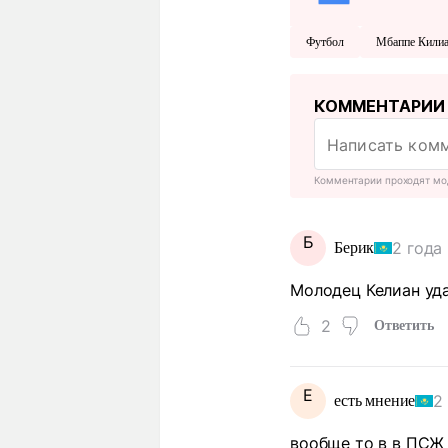
Футбол
Мбаппе Кили
КОММЕНТАРИИ
Комментарии проходят мо
Б
2 года
Берик
Молодец Келиан уда
2
Ответить
Е
2
есть мнение
вообще то в в ПСЖ 