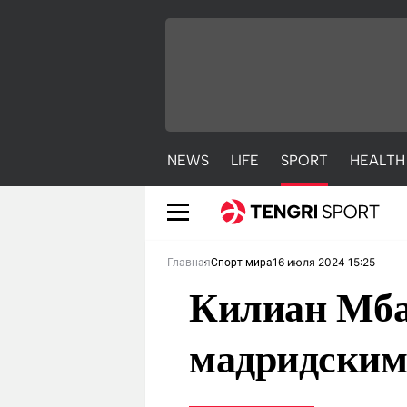
NEWS
LIFE
SPORT
HEALTH
16 июля 2024 15:25
Главная
Спорт мира
Килиан Мба
мадридским
NEWS
LIFE
S
Новости
Красиво
С