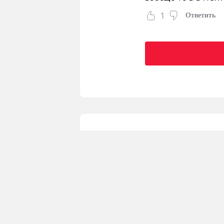
1
Ответить
NEWS
LIFE
SPORT
Новости
Красиво
Спорт
Статьи
Выгодно
Вокруг спорта
Погода
Полезно
Тренды
Спецпроекты
Любопытно
Лига чемпионов