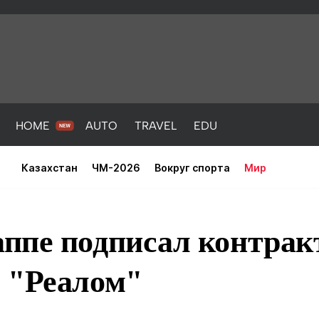
HOME
AUTO
TRAVEL
EDU
Казахстан
ЧМ-2026
Вокруг спорта
Мир
ппе подписал контракт
 "Реалом"
PORT
HEALTH
HOME
AUTO
Новости
порт
Новости
Новости