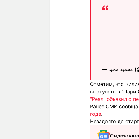
— د
Отметим, что Килиа
выступать в "Пари
"Реал" объявил о п
Ранее СМИ сообща
года
.
Незадолго до стар
Следите за на