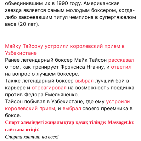
объединившим их в 1990 году. Американская
звезда является самым молодым боксером, когда-
либо завоевавшим титул чемпиона в супертяжелом
весе (20 лет).
Майку Тайсону устроили королевский прием в
Узбекистане
Ранее легендарный боксер Майк Тайсон
рассказал
о том, как тренирует Фрэнсиса Нганну, и
ответил
на вопрос о лучшем боксере.
Также легендарный боксер
выбрал
лучший бой в
карьере и
отреагировал
на возможность поединка
против Федора Емельяненко.
Тайсон побывал в Узбекистане, где ему
устроили
королевский прием
, и
выбрал
своего преемника в
боксе.
Спорт әлеміндегі жаңалықтар қазақ тілінде: Massaget.kz
сайтына өтіңіз!
Спорта хватит на всех!