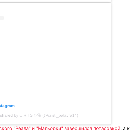
nstagram
 shared by C R I S ✨🦋 (@cristi_palavra14)
кого "Реала" и "Мальорки" завершился потасовкой
, а