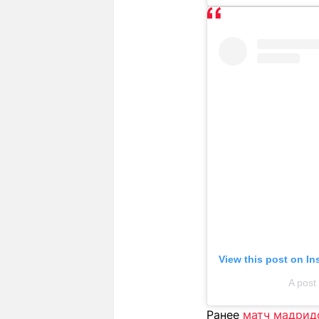
View this post on I
A post
Ранее
матч мадридс