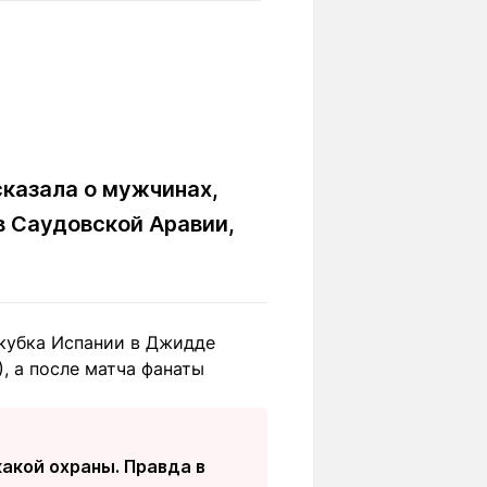
Вокруг света
Образование
Путевые
Учебные
заметки
заведения
Маршруты
ты
Заилийского
Алатау
сказала о мужчинах,
в Саудовской Аравии,
Светлая тема
ркубка Испании в Джидде
Мы в социальных сетях
), а после матча фанаты
какой охраны. Правда в