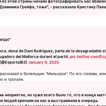
и из этой страны начали фотографировать нас вблизи
Доминика Грейфа, тоже", - рассказала Кристину Пал
etjat"
avra, dona de Dani Rodríguez, parla de la desagradable s
jugadors del Mallorca durant el partit.
pic.twitter.com/Ec
 (@EsportsIB3)
January 9, 2025
ассказал и болельщик "Мальорки". По его словам, же
о и трогали.
нь неприятно, но хуже всего было то, что в конце матч
и людей кричали на нас и выстраивали в очередь.