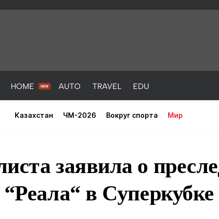
HOME
AUTO
TRAVEL
EDU
Казахстан
ЧМ-2026
Вокруг спорта
Мир
иста заявила о пресл
 “Реала“ в Суперкубке
PORT
HEALTH
HOME
AUTO
Новости
порт
Новости
Новости