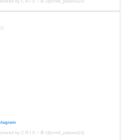
 shared by C R I S ✨🦋 (@cristi_palavra14)
nstagram
 shared by C R I S ✨🦋 (@cristi_palavra14)