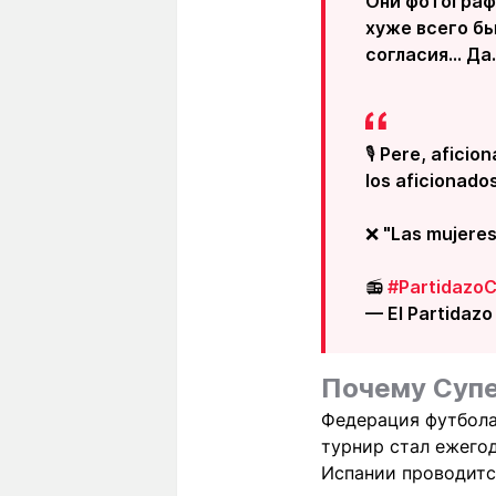
Они фотографи
хуже всего бы
согласия... Да
🎙️ Pere, aficio
los aficionados
❌ "Las mujeres
📻
#Partidazo
— El Partidaz
Почему Супе
Федерация футбола
турнир стал ежего
Испании проводится