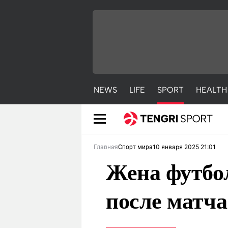
NEWS
LIFE
SPORT
HEALTH
10 января 2025 21:01
Главная
Спорт мира
Жена футбол
после матча
NEWS
LIFE
S
Новости
Красиво
С