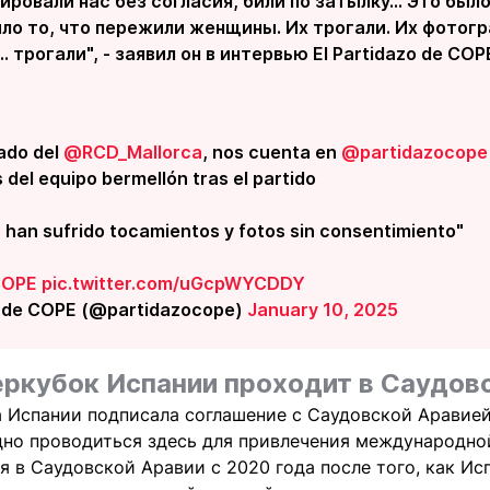
ровали нас без согласия, били по затылку... Это было
ло то, что пережили женщины. Их трогали. Их фотог
... трогали", - заявил он в интервью El Partidazo de COP
nado del
@RCD_Mallorca
, nos cuenta en
@partidazocope
 del equipo bermellón tras el partido
 han sufrido tocamientos y fotos sin consentimiento"
COPE
pic.twitter.com/uGcpWYCDDY
o de COPE (@partidazocope)
January 10, 2025
ркубок Испании проходит в Саудов
 Испании подписала соглашение с Саудовской Аравией 
дно проводиться здесь для привлечения международно
 в Саудовской Аравии с 2020 года после того, как Ис