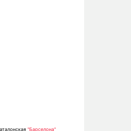
 каталонская
"Барселона"