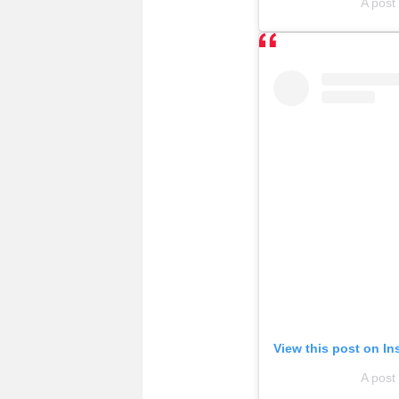
A post
View this post on I
A post