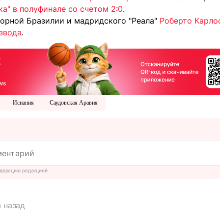
ка" в полуфинале со счетом 2:0
.
борной Бразилии и мадридского "Реала"
Роберто Карлос
азвода
.
Испания
Саудовская Аравия
дерацию редакцией
а назад