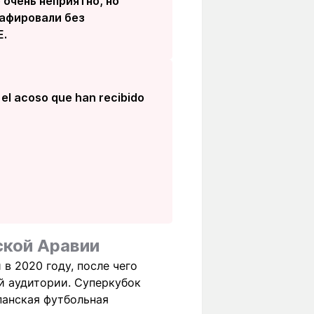
 очень неприятно, но
рафировали без
E.
el acoso que han recibido
ской Аравии
в 2020 году, после чего
й аудитории. Суперкубок
панская футбольная