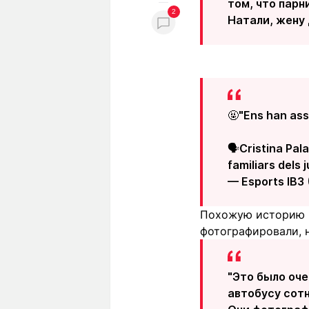
том, что парн
2
Натали, жену 
🤬"Ens han ass
🗣️Cristina Pal
familiars dels 
— Esports IB3
Похожую историю р
фотографировали, н
"Это было оче
автобусу сотн