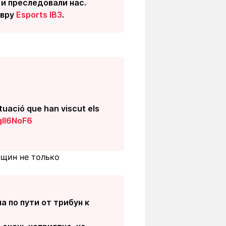
 и преследовали нас.
авру
Esports IB3
.
ituació que han viscut els
gll6NoF6
нщин не только
а по пути от трибун к