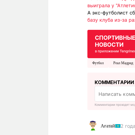
выиграла у "Атлети
А экс-футболист с
базу клуба из-за р
Футбол
Реал Мадрид
КОММЕНТАРИИ
Комментарии проходят мо
2 год
Ағатай