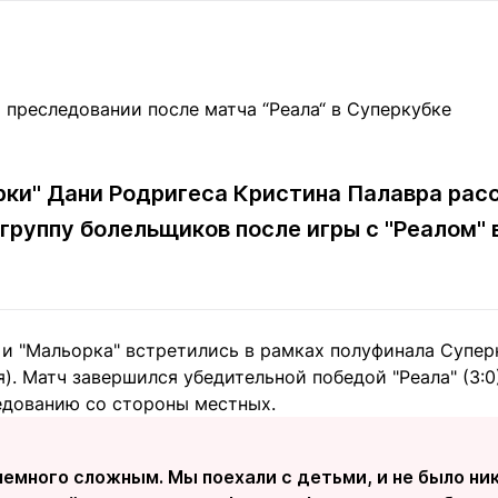
Статьи
округ спорта
Статьи
Полезное
ренды
Блоги
ига
Обзоры
емпионов
Спецпроек
рки" Дани Родригеса Кристина Палавра рас
группу болельщиков после игры с "Реалом" 
Контакты редакции
Вакансии
Реклама
Пресс-центр
 и "Мальорка" встретились в рамках полуфинала Супе
клама
). Матч завершился убедительной победой "Реала" (3:0
+7 (700) 3 888 188
едованию со стороны местных.
емного сложным. Мы поехали с детьми, и не было ни