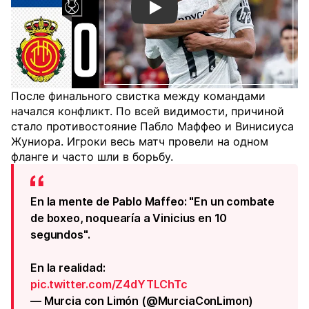
Смотреть видео YouTube
После финального свистка между командами
начался конфликт. По всей видимости, причиной
стало противостояние Пабло Маффео и Винисиуса
Жуниора. Игроки весь матч провели на одном
фланге и часто шли в борьбу.
En la mente de Pablo Maffeo: "En un combate
de boxeo, noquearía a Vinicius en 10
segundos".
En la realidad:
pic.twitter.com/Z4dYTLChTc
— Murcia con Limón (@MurciaConLimon)