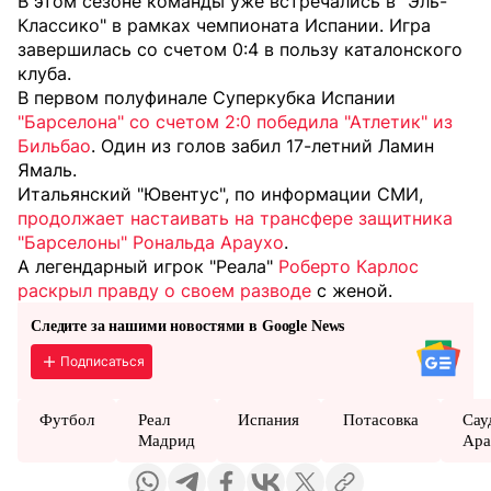
В этом сезоне команды уже встречались в "Эль-
Классико" в рамках чемпионата Испании. Игра
завершилась со счетом 0:4 в пользу каталонского
клуба.
В первом полуфинале Суперкубка Испании
"Барселона" со счетом 2:0 победила "Атлетик" из
Бильбао
. Один из голов забил 17-летний Ламин
Ямаль.
Итальянский "Ювентус", по информации СМИ,
продолжает настаивать на трансфере защитника
"Барселоны" Рональда Араухо
.
А легендарный игрок "Реала"
Роберто Карлос
раскрыл правду о своем разводе
с женой.
Следите за нашими новостями в Google News
Подписаться
Футбол
Реал
Испания
Потасовка
Сау
Мадрид
Ара