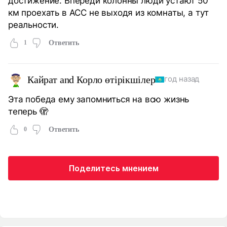
достижение. Впереди колонны люди устают 50
км проехать в АСС не выходя из комнаты, а тут
реальности.
1
Ответить
Кайрат and Корло өтірікшілер
год назад
Эта победа ему запомниться на всю жизнь
теперь 🫣
0
Ответить
Поделитесь мнением