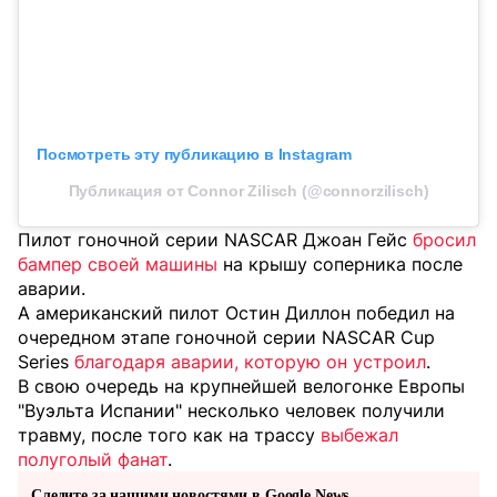
Посмотреть эту публикацию в Instagram
Публикация от Connor Zilisch (@connorzilisch)
Пилот гоночной серии NASCAR Джоан Гейс
бросил
бампер своей машины
на крышу соперника после
аварии.
А американский пилот Остин Диллон победил на
очередном этапе гоночной серии NASCAR Cup
Series
благодаря аварии, которую он устроил
.
В свою очередь на крупнейшей велогонке Европы
"Вуэльта Испании" несколько человек получили
травму, после того как на трассу
выбежал
полуголый фанат
.
Следите за нашими новостями в Google News