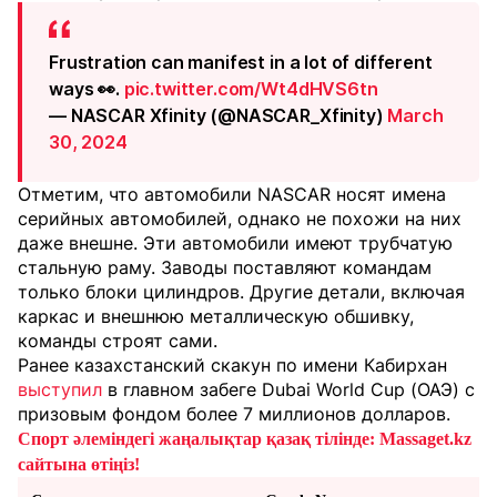
Frustration can manifest in a lot of different
ways 👀.
pic.twitter.com/Wt4dHVS6tn
— NASCAR Xfinity (@NASCAR_Xfinity)
March
30, 2024
Отметим, что автомобили NASCAR носят имена
серийных автомобилей, однако не похожи на них
даже внешне. Эти автомобили имеют трубчатую
стальную раму. Заводы поставляют командам
только блоки цилиндров. Другие детали, включая
каркас и внешнюю металлическую обшивку,
команды строят сами.
Ранее казахстанский скакун по имени Кабирхан
выступил
в главном забеге Dubai World Cup (ОАЭ) с
призовым фондом более 7 миллионов долларов.
Спорт әлеміндегі жаңалықтар қазақ тілінде: Massaget.kz
сайтына өтіңіз!